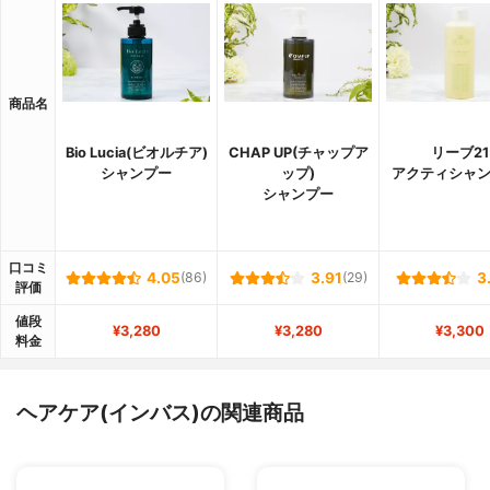
商品名
Bio Lucia(ビオルチア)
CHAP UP(チャップア
リーブ21
シャンプー
ップ)
アクティシャン
シャンプー
口コミ
4.05
(86)
3.91
(29)
3
評価
値段
¥3,280
¥3,280
¥3,300
料金
ヘアケア(インバス)の関連商品