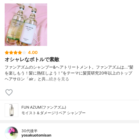
サピンヅストリホリアツス果実エキス、ラ
ウラミドプロピルベタインウィタニアソム
ニフェラ葉エキス、フユムシナツクサタケ
エキス、オタネニンジン根エキス、アマチ
ャヅル葉エキス、カンゾウ根エキス、オウ
レン根エキス、ワサビノキ種子エキス、ヒ
アルロン酸ヒドロキシプロピルトリモニウ
ム、アミノプロピルジメチコン
4.00
オシャレなボトルで素敵
ファンアズムのシャンプー&ヘアトリートメント。ファンアズムは...“髪
を楽しもう！髪に熱狂しよう！”をテーマに髪質研究20年以上のトップ
ヘアサロン「air」と共…
続きを見る
FUN AZUM(ファンアズム)
モイスト＆ダメージリペア シャンプー
30代後半
yosakuotomisan