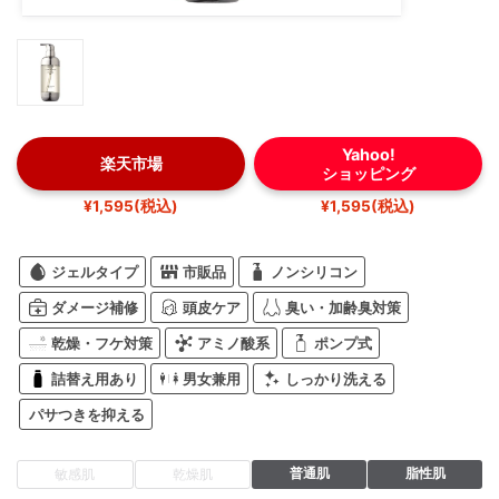
Yahoo!
楽天市場
ショッピング
¥1,595(税込)
¥1,595(税込)
ジェルタイプ
市販品
ノンシリコン
ダメージ補修
頭皮ケア
臭い・加齢臭対策
乾燥・フケ対策
アミノ酸系
ポンプ式
詰替え用あり
男女兼用
しっかり洗える
パサつきを抑える
普通肌
脂性肌
敏感肌
乾燥肌