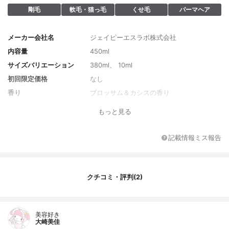
剛毛
軟毛・猫っ毛
くせ毛
パーマヘア
メーカー会社名
ジェイピーエスラボ株式会社
内容量
450ml
サイズバリエーション
380ml、 10ml
初回限定価格
なし
香り
ブロッサム＆カシスの香り
全成分
プラチナセラミド、グルコシルセラミド、
もっと見る
白金ラウロイルグルタミン酸ジ（フィトス
テリル／オクチルドデシル）、加水分解ハ
チミツタンパク、加水分解シルク、加水分
記載情報ミス報告
解ケラチン（羊毛）、加水分解コンキオリ
ン、加水分解コラーゲンジラウラミドグル
タミドリシン Na、シスチン、グルタミン
酸、ロイシン、アルギニン、セリン、トレ
クチコミ・評判(2)
オニン、アスパラギン酸、プロリン、グリ
シン、バリン、アラニン、フェニルアラニ
ン、イソロイシン、チロシン、リシン、ヒ
スチジン、メチオニンラウロイルメチルア
美容好き
大崎美佳
ラニン Na 、ココイルメチルタウリン Na、