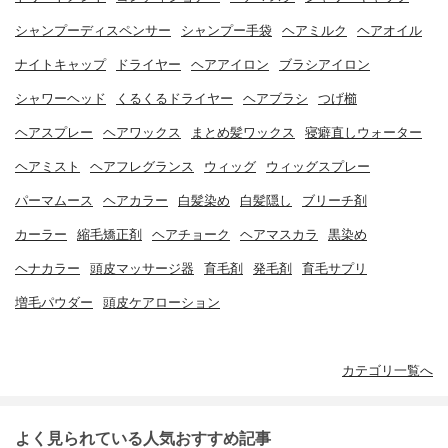
シャンプーディスペンサー
シャンプー手袋
ヘアミルク
ヘアオイル
ナイトキャップ
ドライヤー
ヘアアイロン
ブラシアイロン
シャワーヘッド
くるくるドライヤー
ヘアブラシ
つげ櫛
ヘアスプレー
ヘアワックス
まとめ髪ワックス
寝癖直しウォーター
ヘアミスト
ヘアフレグランス
ウィッグ
ウィッグスプレー
パーマムース
ヘアカラー
白髪染め
白髪隠し
ブリーチ剤
カーラー
縮毛矯正剤
ヘアチョーク
ヘアマスカラ
黒染め
ヘナカラー
頭皮マッサージ器
育毛剤
発毛剤
育毛サプリ
増毛パウダー
頭皮ケアローション
カテゴリ一覧へ
よく見られている人気おすすめ記事