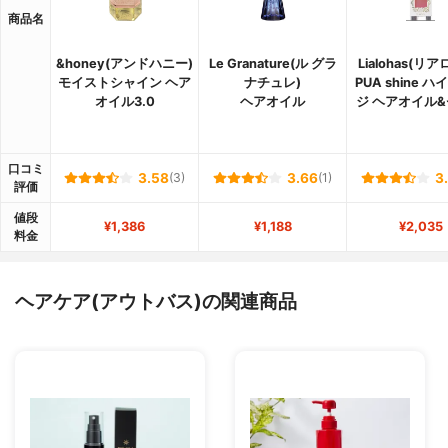
商品名
&honey(アンドハニー)
Le Granature(ル グラ
Lialohas(リ
モイストシャイン ヘア
ナチュレ)
PUA shine 
オイル3.0
ヘアオイル
ジ ヘアオイル
口コミ
3.58
(3)
3.66
(1)
3
評価
値段
¥1,386
¥1,188
¥2,035
料金
ヘアケア(アウトバス)の関連商品