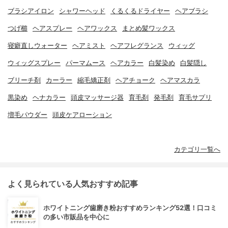
ブラシアイロン
シャワーヘッド
くるくるドライヤー
ヘアブラシ
つげ櫛
ヘアスプレー
ヘアワックス
まとめ髪ワックス
寝癖直しウォーター
ヘアミスト
ヘアフレグランス
ウィッグ
ウィッグスプレー
パーマムース
ヘアカラー
白髪染め
白髪隠し
ブリーチ剤
カーラー
縮毛矯正剤
ヘアチョーク
ヘアマスカラ
黒染め
ヘナカラー
頭皮マッサージ器
育毛剤
発毛剤
育毛サプリ
増毛パウダー
頭皮ケアローション
カテゴリ一覧へ
よく見られている人気おすすめ記事
ホワイトニング歯磨き粉おすすめランキング52選！口コミ
の多い市販品を中心に