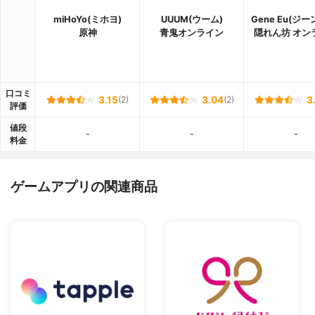
miHoYo(ミホヨ)
UUUM(ウーム)
Gene Eu(ジー
原神
青鬼オンライン
隠れん坊 オン
口コミ
3.15
(2)
3.04
(2)
3
評価
値段
-
-
-
料金
ゲームアプリの関連商品