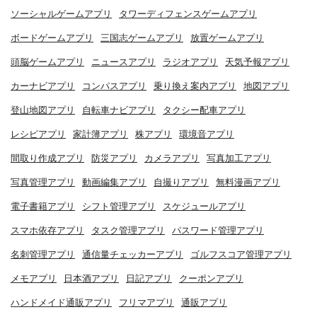
ソーシャルゲームアプリ
タワーディフェンスゲームアプリ
ボードゲームアプリ
三国志ゲームアプリ
放置ゲームアプリ
頭脳ゲームアプリ
ニュースアプリ
ラジオアプリ
天気予報アプリ
カーナビアプリ
コンパスアプリ
乗り換え案内アプリ
地図アプリ
登山地図アプリ
自転車ナビアプリ
タクシー配車アプリ
レシピアプリ
家計簿アプリ
株アプリ
環境音アプリ
間取り作成アプリ
防災アプリ
カメラアプリ
写真加工アプリ
写真管理アプリ
動画編集アプリ
自撮りアプリ
無料漫画アプリ
電子書籍アプリ
シフト管理アプリ
スケジュールアプリ
スマホ依存アプリ
タスク管理アプリ
パスワード管理アプリ
名刺管理アプリ
通信量チェッカーアプリ
ゴルフスコア管理アプリ
メモアプリ
日本酒アプリ
日記アプリ
クーポンアプリ
ハンドメイド通販アプリ
フリマアプリ
通販アプリ