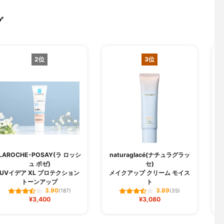
グ
2位
3位
LAROCHE-POSAY(ラ ロッシ
naturaglacé(ナチュラグラッ
ュ ポゼ)
セ)
U
UVイデア XL プロテクション
メイクアップ クリーム モイス
トーンアップ
ト
3.90
3.89
(187)
(35)
¥3,400
¥3,080