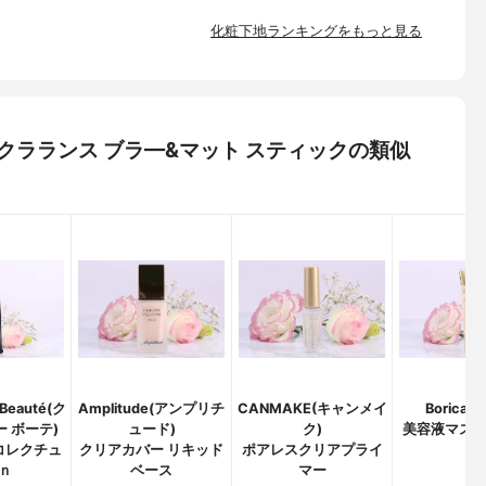
化粧下地ランキングをもっと見る
マイクラランス ブラ—&マット スティックの類似
 Beauté(ク
Amplitude(アンプリチ
CANMAKE(キャンメイ
Borica(
 ボーテ)
ュード)
ク)
美容液マス
コレクチュ
クリアカバー リキッド
ポアレスクリアプライ
ー
ｎ
ベース
マー