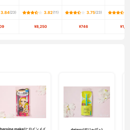
3.84
(23)
3.82
(11)
3.75
(23)
09
¥8,250
¥746
¥1,5
heroine make(ヒロインメイ
M
dejavu(デジャヴュ)