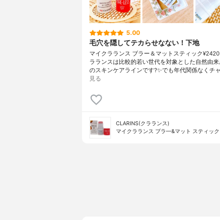
5.00
毛穴を隠してテカらせなない！下地
マイクラランス ブラー＆マットスティック¥2420
ラランスは比較的若い世代を対象とした自然由来
のスキンケアラインです?✨でも年代関係なくチャ
見る
CLARINS(クラランス)
マイクラランス ブラ—&マット スティック