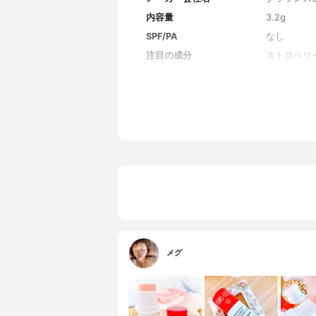
内容量
3.2g
SPF/PA
なし
注目の成分
ストロベリ
全成分
炭酸ジカプ
ワリ）シー
ロスポリマ
スポリマー
コンコポリ
ゴパイト、
ック/カプ
スコルビル
エキス、ク
メグ