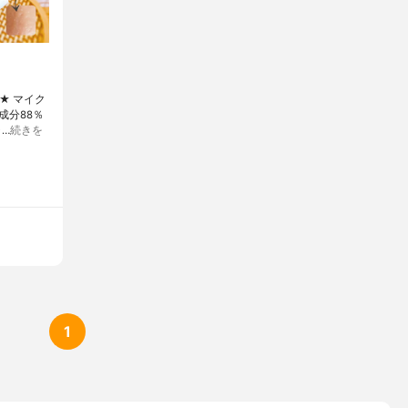
★ マイク
成分88％
…
続きを
1