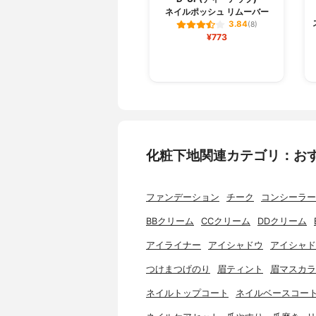
ネイルポッシュ リムーバー
3.84
(8)
¥773
化粧下地関連カテゴリ：お
ファンデーション
チーク
コンシーラー
BBクリーム
CCクリーム
DDクリーム
アイライナー
アイシャドウ
アイシャド
つけまつげのり
眉ティント
眉マスカラ
ネイルトップコート
ネイルベースコー