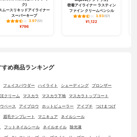
ク)
密着アイライナー ラスティン
スムースリキッドアイライナー
ファイン クリームペンシル
スーパーキープ
3.93
(57)
3.97
(51)
¥1,122
¥796
すすめ商品ランキング
フェイスパウダー
ハイライト
シェーディング
ブロンザー
EEクリーム
マスカラ
マスカラ下地
マスカラトップコート
ウベース
アイブロウ
ホットビューラー
アイプチ
つけまつげ
眉毛テンプレート
マニキュア
ネイルシール
ト
フットネイルシール
ネイルオイル
除光液