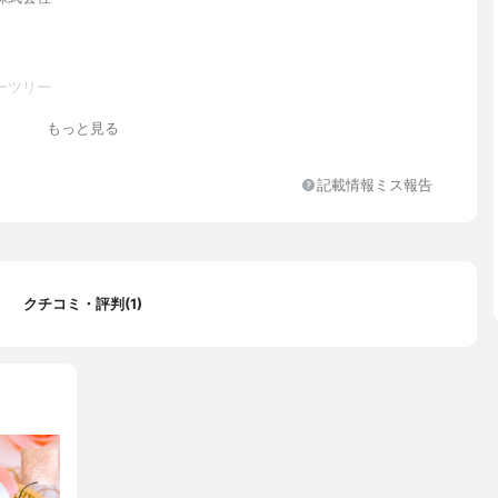
ーツリー
リリル、ジメチコン、メタクリル酸メチルクロスポリマー、（ヒマ
もっと見る
ドワックス、セルロース、Hdi /トリメチロールヘキシルラクトンク
ー、ポリエチレン、パラフィン、ジメチコン/ビニルジメチコンクロ
、シリカ、ステアロキシメチコン/ジメチコンコポリマー、シンテチ
記載情報ミス報告
マー /二酸化チタン、パルファム/フレグランス、合成フルオロフロ
水素化マイクロクリスタリンワックス、ジメチコノール、カプリリ
リックトリグリセリド、リンゴ酸ジイソステアリル、パルミチン酸ア
、トコフェロール、酸化スズ、赤6、アルブトゥスウネドフルーツ
リシン赤202、アルミナ、グリセリン
クチコミ・評判(1)