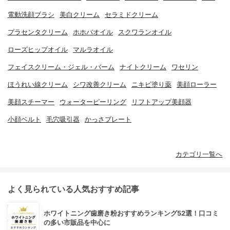
電動洗顔ブラシ
美白クリーム
セラミドクリーム
プラセンタクリーム
ホホバオイル
スクワランオイル
ローズヒップオイル
マルラオイル
フェイスクリーム・ジェル・バーム
ナイトクリーム
ワセリン
ほうれい線クリーム
シワ改善クリーム
ニキビ塗り薬
美顔ローラー
美顔スチーマー
ウォーターピーリング
リフトアップ美顔器
小顔ベルト
毛穴吸引器
かっさプレート
カテゴリ一覧へ
よく見られている人気おすすめ記事
ホワイトニング歯磨き粉おすすめランキング52選！口コミ
の多い市販品を中心に