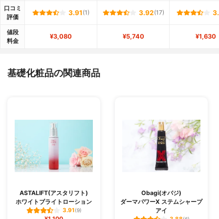
口コミ
3.91
(1)
3.92
(17)
3
評価
値段
¥3,080
¥5,740
¥1,630
料金
基礎化粧品の関連商品
ASTALIFT(アスタリフト)
Obagi(オバジ)
ホワイトブライトローション
ダーマパワーX ステムシャープ
アイ
3.91
(9)
¥1,100
3.88