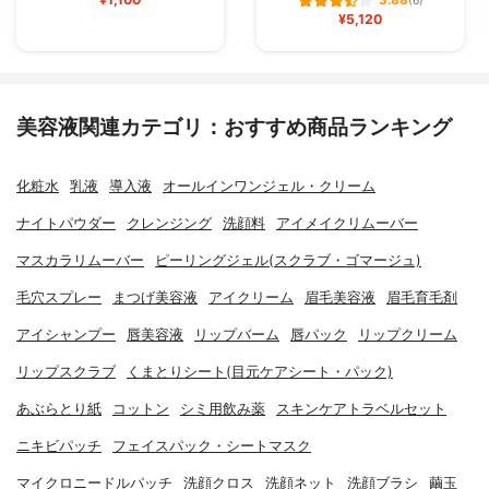
(6)
¥5,120
美容液関連カテゴリ：おすすめ商品ランキング
化粧水
乳液
導入液
オールインワンジェル・クリーム
ナイトパウダー
クレンジング
洗顔料
アイメイクリムーバー
マスカラリムーバー
ピーリングジェル(スクラブ・ゴマージュ)
毛穴スプレー
まつげ美容液
アイクリーム
眉毛美容液
眉毛育毛剤
アイシャンプー
唇美容液
リップバーム
唇パック
リップクリーム
リップスクラブ
くまとりシート(目元ケアシート・パック)
あぶらとり紙
コットン
シミ用飲み薬
スキンケアトラベルセット
ニキビパッチ
フェイスパック・シートマスク
マイクロニードルパッチ
洗顔クロス
洗顔ネット
洗顔ブラシ
繭玉