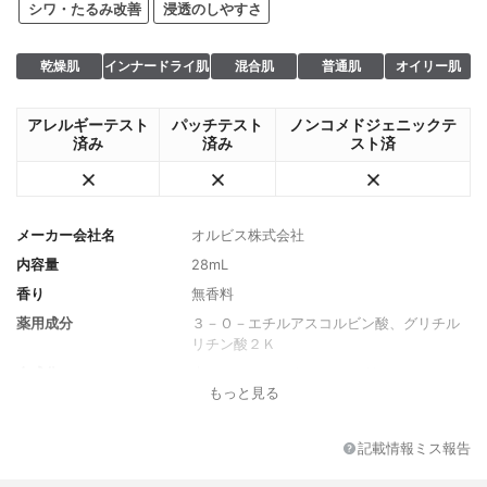
シワ・たるみ改善
浸透のしやすさ
乾燥肌
インナードライ肌
混合肌
普通肌
オイリー肌
アレルギーテスト
パッチテスト
ノンコメドジェニックテ
済み
済み
スト済
メーカー会社名
オルビス株式会社
内容量
28mL
香り
無香料
薬用成分
３－Ｏ－エチルアスコルビン酸、グリチル
リチン酸２Ｋ
全成分
水、ＤＰＧ、エタノール、グリセリン、Ｐ
もっと見る
ＥＧ（３０）、ヒメフウロエキス、スター
フルーツ葉エキス、加水分解コンキオリン
液、オレンジフラワー水、ジグリセリン、
記載情報ミス報告
ＢＧ、キサンタンガム、クエン酸、クエン
酸Ｎａ、ジエチレントリアミン５酢酸５Ｎ