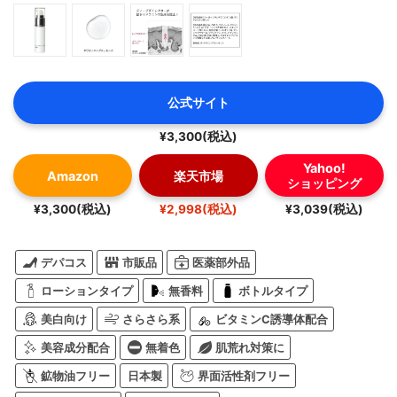
公式サイト
¥3,300(税込)
Yahoo!
Amazon
楽天市場
ショッピング
¥3,300(税込)
¥2,998(税込)
¥3,039(税込)
デパコス
市販品
医薬部外品
ローションタイプ
無香料
ボトルタイプ
美白向け
さらさら系
ビタミンC誘導体配合
美容成分配合
無着色
肌荒れ対策に
鉱物油フリー
日本製
界面活性剤フリー