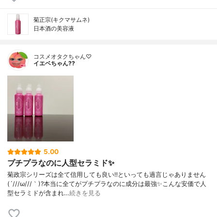
菊正宗(キクマサムネ)
日本酒の美容液
コスメオタクちゃん♡
イエベちゃん??
5.00
プチプラなのに人型セラミド✨
菊政宗シリーズは全て信用しても良い‼️といっても過言じゃありません
(´///ω///｀)?本当に全てがプチプラなのに成分は最強✨こんな安価で人
型セラミドが含まれ…
続きを見る