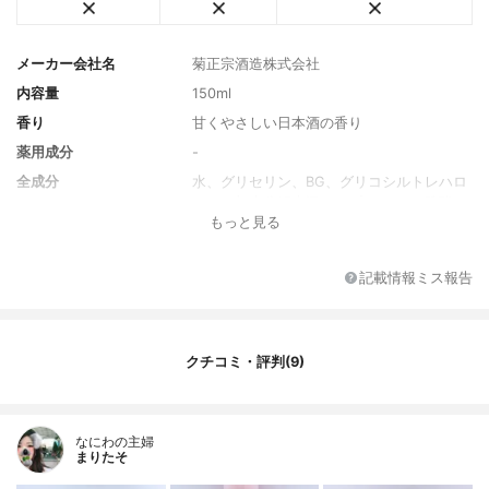
メーカー会社名
菊正宗酒造株式会社
内容量
150ml
香り
甘くやさしい日本酒の香り
薬用成分
-
全成分
水、グリセリン、BG、グリコシルトレハロ
ース、加水分解水添デンプン、 コメ発酵
もっと見る
液、グルタミン酸、アルギニン、グリシ
ン、アスパラギン酸、セリン、バリン、プ
ロリン、イソロイシン、トレオニン、ヒス
記載情報ミス報告
チジン、アラニン、フェニルアラニン、セ
ラミドEOP、セラミドNP、セラミドAP、ア
スコルビルグルコシド、リン酸アスコルビ
ルMg、プラセンタエキス、アルブチン、グ
クチコミ・評判(9)
リチルリチン酸2K、ベタイン、スクワラ
ン、トリエチルヘキサノイン、イソステア
リン酸、ラウロイルグルタミン酸ジ（フィ
トステリル/オクチルドデシル）、 コレステ
なにわの主婦
ロール、フィトスフィンゴシン、乳酸Na、
まりたそ
PCA、PCA-Na、ラウロイルラクチレートN