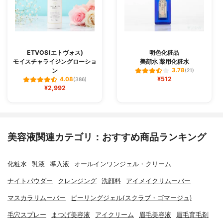
ETVOS(エトヴォス)
明色化粧品
モイスチャライジングローショ
美顔水 薬用化粧水
ン
3.78
(21)
¥512
4.08
(386)
¥2,992
美容液関連カテゴリ：おすすめ商品ランキング
化粧水
乳液
導入液
オールインワンジェル・クリーム
ナイトパウダー
クレンジング
洗顔料
アイメイクリムーバー
マスカラリムーバー
ピーリングジェル(スクラブ・ゴマージュ)
毛穴スプレー
まつげ美容液
アイクリーム
眉毛美容液
眉毛育毛剤