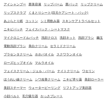
アイシャンプー
唇美容液
リップバーム
唇パック
リップクリーム
リップスクラブ
くまとりシート(目元ケアシート・パック)
あぶらとり紙
コットン
シミ用飲み薬
スキンケアトラベルセット
ニキビパッチ
フェイスパック・シートマスク
マイクロニードルパッチ
洗顔クロス
洗顔ネット
洗顔ブラシ
繭玉
電動洗顔ブラシ
美白クリーム
セラミドクリーム
プラセンタクリーム
ホホバオイル
スクワランオイル
ローズヒップオイル
マルラオイル
フェイスクリーム・ジェル・バーム
ナイトクリーム
ワセリン
ほうれい線クリーム
シワ改善クリーム
ニキビ塗り薬
美顔ローラー
美顔スチーマー
ウォーターピーリング
リフトアップ美顔器
小顔ベルト
毛穴吸引器
かっさプレート