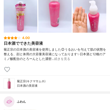
a、ポリソルベート20、ポリソルベート6
0、PEG-60水添ヒマシ油、カルボマー、キ
サンタンガム、（アクリレーツ/アクリル酸
アルキル（C10-30））クロスポリマー、
（アクリル酸ヒドロキシエチル/アクリロイ
ルジメチルタウリンNa）コポリマー、EDT
A-2Na、水酸化K、エチルヘキシルグリセリ
ン、カプリル酸グリセリル、フェノキシエ
4.00
タノール、香料
日本酒でできた美容液
菊正宗の日本酒の美容液を使用しました😊うるおいを与えて肌の状態を
整える、顔と体用の大容量美容液になっております✨日本酒と12種のア
ミノ酸配合のとろーんとした濃密…
続きを見る
菊正宗(キクマサムネ)
日本酒の美容液
ふわん