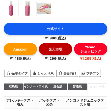
公式サイト
¥1,980(税込)
Yahoo!
Amazon
楽天市場
ショッピング
¥1,480(税込)
¥1,296(税込)
¥1,295(税込)
保湿タイプ
しっとり系
美白向け
プチプラ
乾燥肌
インナードライ肌
混合肌
普通肌
オイリー肌
アレルギーテスト
パッチテスト
ノンコメドジェニックテ
済み
済み
スト済