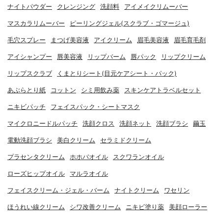
ナイトパウダー
クレンジング
洗顔料
アイメイクリムーバー
マスカラリムーバー
ピーリングジェル(スクラブ・ゴマージュ)
毛穴スプレー
まつげ美容液
アイクリーム
眉毛美容液
眉毛育毛剤
アイシャンプー
唇美容液
リップバーム
唇パック
リップクリーム
リップスクラブ
くまとりシート(目元ケアシート・パック)
あぶらとり紙
コットン
シミ用飲み薬
スキンケアトラベルセット
ニキビパッチ
フェイスパック・シートマスク
マイクロニードルパッチ
洗顔クロス
洗顔ネット
洗顔ブラシ
繭玉
電動洗顔ブラシ
美白クリーム
セラミドクリーム
プラセンタクリーム
ホホバオイル
スクワランオイル
ローズヒップオイル
マルラオイル
フェイスクリーム・ジェル・バーム
ナイトクリーム
ワセリン
ほうれい線クリーム
シワ改善クリーム
ニキビ塗り薬
美顔ローラー