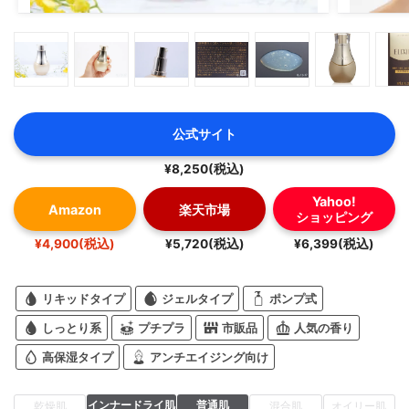
公式サイト
¥8,250(税込)
Yahoo!
Amazon
楽天市場
ショッピング
¥4,900(税込)
¥5,720(税込)
¥6,399(税込)
リキッドタイプ
ジェルタイプ
ポンプ式
しっとり系
プチプラ
市販品
人気の香り
高保湿タイプ
アンチエイジング向け
インナードライ肌
普通肌
乾燥肌
混合肌
オイリー肌