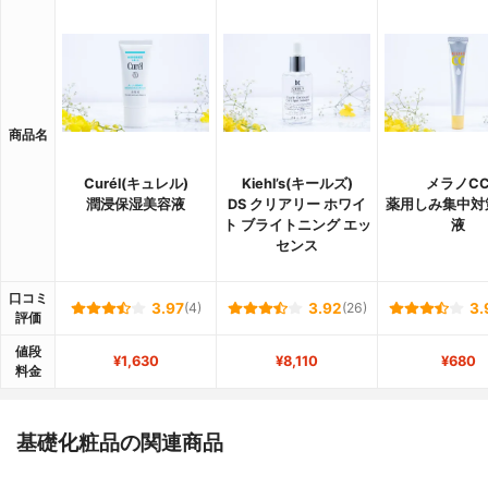
商品名
Curél(キュレル)
Kiehl’s(キールズ)
メラノC
潤浸保湿美容液
DS クリアリー ホワイ
薬用しみ集中対
ト ブライトニング エッ
液
センス
口コミ
3.97
(4)
3.92
(26)
3.
評価
値段
¥1,630
¥8,110
¥680
料金
基礎化粧品の関連商品