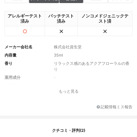
アレルギーテスト
パッチテスト
ノンコメドジェニックテ
済み
済み
スト済
メーカー会社名
株式会社資生堂
内容量
35ml
香り
リラックス感のあるアクアフローラルの香
り
薬用成分
-
全成分
水、グリセリン、ＢＧ、エタノール、水添
もっと見る
ポリデセン、ベヘニルアルコール、ジメチ
コン、マカデミアナッツ脂肪酸フィトステ
リル、ＰＥＧ－９０Ｍ、キサンタンガム、
記載情報ミス報告
イノシトール、ムクロジエキス、水溶性コ
ラーゲン、ラウリルベタイン、ローズマリ
ー油、ヒドロキシプロリン、加水分解酵母
エキス、ウコンエキス、マンゴスチン樹皮
クチコミ・評判(2)
エキス、アルギニンＨＣｌ、ウンシュウミ