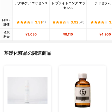
アクネケア エッセンス
ト ブライトニング エッ
チドセラム 
センス
口コミ
3.91
(1)
3.92
(26)
3
評価
値段
¥3,080
¥8,110
¥4,900
料金
基礎化粧品の関連商品