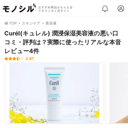
おすすめ商品がもらえる
クチコミポイ活サイト
TOP
スキンケア
美容液
Curél(キュレル) 潤浸保湿美容液の悪い口
コミ・評判は？実際に使ったリアルな本音
レビュー4件
3.97