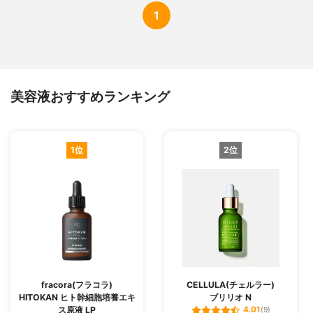
1
美容液おすすめランキング
1位
2位
fracora(フラコラ)
CELLULA(チェルラー)
HITOKAN ヒト幹細胞培養エキ
ブリリオ N
ス原液 LP
4.01
(9)