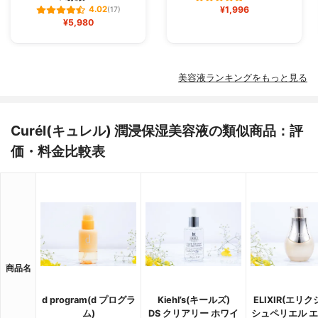
¥1,996
4.02
(17)
¥5,980
美容液ランキングをもっと見る
Curél(キュレル) 潤浸保湿美容液の類似商品：評
価・料金比較表
商品名
d program(d プログラ
Kiehl’s(キールズ)
ELIXIR(エリク
ム)
DS クリアリー ホワイ
シュペリエル 