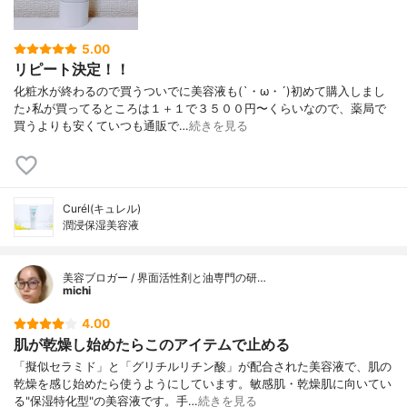
5.00
リピート決定！！
化粧水が終わるので買うついでに美容液も(`・ω・´)初めて購入しまし
た♪私が買ってるところは１＋１で３５００円〜くらいなので、薬局で
買うよりも安くていつも通販で…
続きを見る
Curél(キュレル)
潤浸保湿美容液
美容ブロガー / 界面活性剤と油専門の研…
michi
4.00
肌が乾燥し始めたらこのアイテムで止める
「擬似セラミド」と「グリチルリチン酸」が配合された美容液で、肌の
乾燥を感じ始めたら使うようにしています。敏感肌・乾燥肌に向いてい
る"保湿特化型"の美容液です。手…
続きを見る