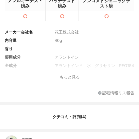
アレルギーテスト
パッチテスト
ノンコメドジェニックテ
済み
済み
スト済
メーカー会社名
花王株式会社
内容量
40g
香り
-
薬用成分
アラントイン
全成分
アラントイン＊、水、グリセリン、PEG154
0、ヘキサデシロキシPGヒドロキシエチル
もっと見る
ヘキサデカナミド、ジメチコン、水溶性シ
ョウキョウエキス（K）、ユーカリエキス、
フィトスフィンゴシン、セタノール、グリ
記載情報ミス報告
セリン脂肪酸エステル、BG、N,N-ジメチル
アミノエチルメタクリル酸ジエチル硫酸
塩・N,N-ジメチルアクリルアミド・ジメタ
クリル酸ポリエチレングリコール共重合体
クチコミ・評判(4)
／PEG混合物、L-グルタミン酸、パラベン