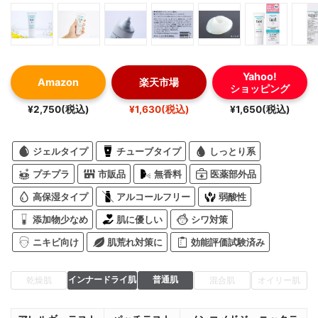
Yahoo!
Amazon
楽天市場
ショッピング
¥2,750(税込)
¥1,630(税込)
¥1,650(税込)
ジェルタイプ
チューブタイプ
しっとり系
プチプラ
市販品
無香料
医薬部外品
高保湿タイプ
アルコールフリー
弱酸性
添加物少なめ
肌に優しい
シワ対策
ニキビ向け
肌荒れ対策に
効能評価試験済み
インナードライ肌
普通肌
乾燥肌
混合肌
オイリー肌