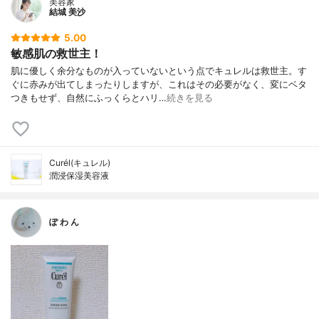
美容家
結城 美沙
5.00
敏感肌の救世主！
肌に優しく余分なものが入っていないという点でキュレルは救世主。す
ぐに赤みが出てしまったりしますが、これはその必要がなく、変にベタ
つきもせず、自然にふっくらとハリ…
続きを見る
Curél(キュレル)
潤浸保湿美容液
ぽ わ ん