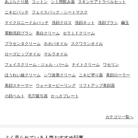
あぶらとり紙
コットン
シミ用飲み薬
スキンケアトラベルセット
ニキビパッチ
フェイスパック・シートマスク
マイクロニードルパッチ
洗顔クロス
洗顔ネット
洗顔ブラシ
繭玉
電動洗顔ブラシ
美白クリーム
セラミドクリーム
プラセンタクリーム
ホホバオイル
スクワランオイル
ローズヒップオイル
マルラオイル
フェイスクリーム・ジェル・バーム
ナイトクリーム
ワセリン
ほうれい線クリーム
シワ改善クリーム
ニキビ塗り薬
美顔ローラー
美顔スチーマー
ウォーターピーリング
リフトアップ美顔器
小顔ベルト
毛穴吸引器
かっさプレート
カテゴリ一覧へ
よく見られている人気おすすめ記事