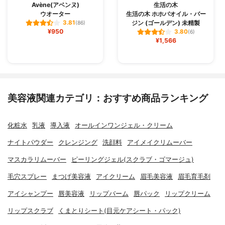
Avène(アベンヌ)
生活の木
ウオーター
生活の木 ホホバオイル・バー
ジン (ゴールデン) 未精製
3.81
(86)
¥950
3.80
(6)
¥1,566
美容液関連カテゴリ：おすすめ商品ランキング
化粧水
乳液
導入液
オールインワンジェル・クリーム
ナイトパウダー
クレンジング
洗顔料
アイメイクリムーバー
マスカラリムーバー
ピーリングジェル(スクラブ・ゴマージュ)
毛穴スプレー
まつげ美容液
アイクリーム
眉毛美容液
眉毛育毛剤
アイシャンプー
唇美容液
リップバーム
唇パック
リップクリーム
リップスクラブ
くまとりシート(目元ケアシート・パック)