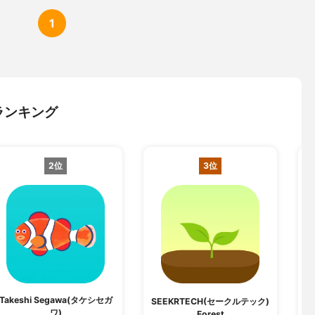
1
ランキング
2位
3位
Takeshi Segawa(タケシセガ
SEEKRTECH(セークルテック)
ワ)
Forest