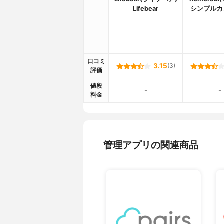
Lifebear
シンプルカ
口コミ
3.15
(3)
評価
値段
-
-
料金
管理アプリの関連商品