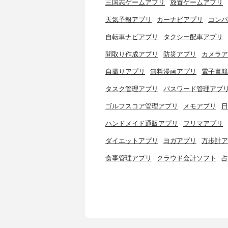
三国志ゲームアプリ
放置ゲームアプリ
天気予報アプリ
カーナビアプリ
コンパ
自転車ナビアプリ
タクシー配車アプリ
間取り作成アプリ
防災アプリ
カメラア
自撮りアプリ
無料漫画アプリ
電子書籍
タスク管理アプリ
パスワード管理アプ
ゴルフスコア管理アプリ
メモアプリ
日
ハンドメイド通販アプリ
フリマアプリ
ダイエットアプリ
ヨガアプリ
万歩計ア
食事管理アプリ
クラウド会計ソフト
占