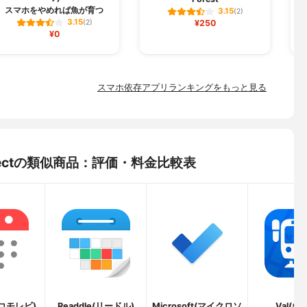
スマホをやめれば魚が育つ
3.15
(2)
3.15
(2)
¥250
¥0
スマホ依存アプリランキングをもっと見る
Collectの類似商品：評価・料金比較表
i(コモレビ)
Readdle(リードル)
Microsoft(マイクロソ
Val(ヴ