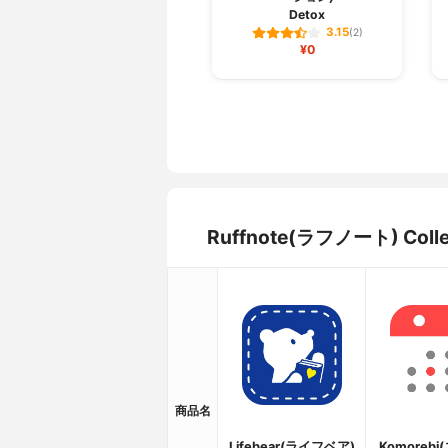
Detox
3.15
(2)
¥0
Ruffnote(ラフノート) 
商品名
Lifebear(ライフベア)
Komoreb