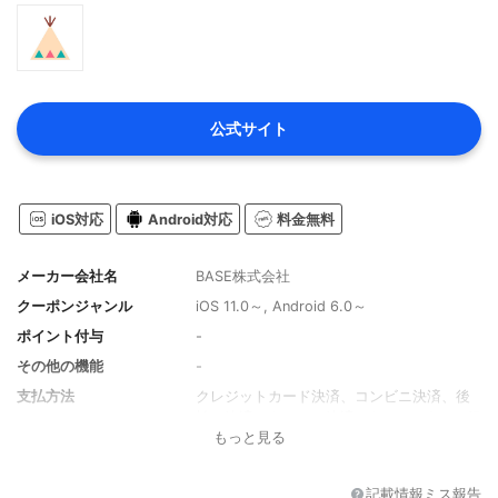
公式サイト
iOS対応
Android対応
料金無料
メーカー会社名
BASE株式会社
クーポンジャンル
iOS 11.0～, Android 6.0～
ポイント付与
-
その他の機能
-
支払方法
クレジットカード決済、コンビニ決済、後
払い決済、キャリア決済、Amazon Pay、銀
もっと見る
行振込決済、PayPal決済
記載情報ミス報告