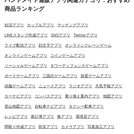
ハンドメイド通販アプリ関連カテゴリ：おすすめ
商品ランキング
妊活アプリ
カップルアプリ
マッチングアプリ
LINEスタンプ作成アプリ
SNSアプリ
Twitterアプリ
ライブ配信アプリ
顔文字アプリ
オンラインクレーンゲーム
オンラインゲームアプリ
コインゲームアプリ
ソーシャルゲームアプリ
タワーディフェンスゲームアプリ
ボードゲームアプリ
三国志ゲームアプリ
放置ゲームアプリ
頭脳ゲームアプリ
ニュースアプリ
ラジオアプリ
天気予報アプリ
カーナビアプリ
コンパスアプリ
乗り換え案内アプリ
地図アプリ
登山地図アプリ
自転車ナビアプリ
タクシー配車アプリ
レシピアプリ
家計簿アプリ
株アプリ
環境音アプリ
間取り作成アプリ
防災アプリ
カメラアプリ
写真加工アプリ