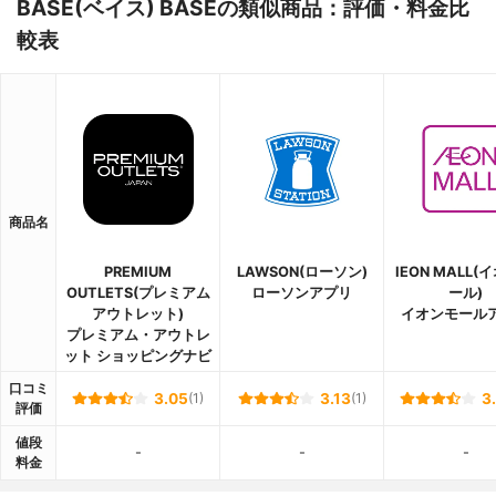
BASE(ベイス) BASEの類似商品：評価・料金比
較表
商品名
PREMIUM
LAWSON(ローソン)
IEON MALL(
OUTLETS(プレミアム
ローソンアプリ
ール)
アウトレット)
イオンモール
プレミアム・アウトレ
ット ショッピングナビ
口コミ
3.05
(1)
3.13
(1)
3
評価
値段
-
-
-
料金