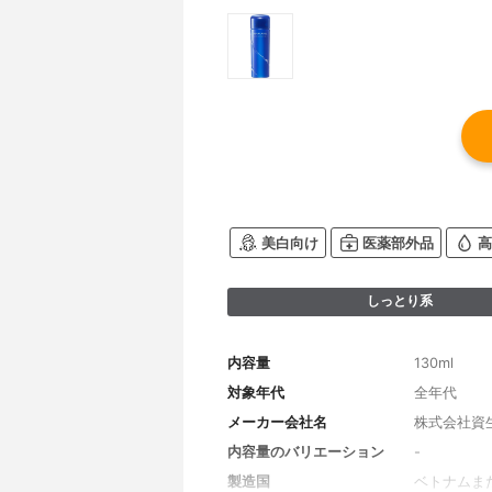
美白向け
医薬部外品
高
しっとり系
内容量
130ml
対象年代
全年代
メーカー会社名
株式会社資
内容量のバリエーション
-
製造国
ベトナムま