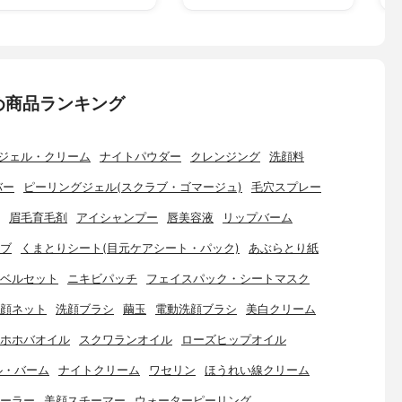
め商品ランキング
ジェル・クリーム
ナイトパウダー
クレンジング
洗顔料
バー
ピーリングジェル(スクラブ・ゴマージュ)
毛穴スプレー
眉毛育毛剤
アイシャンプー
唇美容液
リップバーム
ブ
くまとりシート(目元ケアシート・パック)
あぶらとり紙
ベルセット
ニキビパッチ
フェイスパック・シートマスク
顔ネット
洗顔ブラシ
繭玉
電動洗顔ブラシ
美白クリーム
ホホバオイル
スクワランオイル
ローズヒップオイル
ル・バーム
ナイトクリーム
ワセリン
ほうれい線クリーム
ーラー
美顔スチーマー
ウォーターピーリング