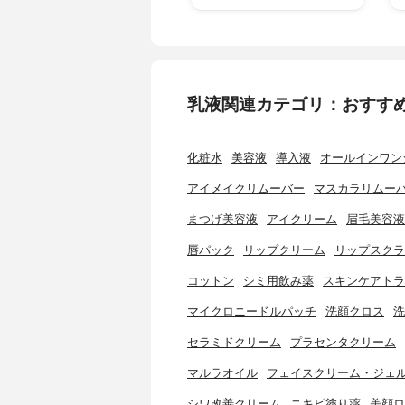
乳液関連カテゴリ：おすす
化粧水
美容液
導入液
オールインワン
アイメイクリムーバー
マスカラリムー
まつげ美容液
アイクリーム
眉毛美容液
唇パック
リップクリーム
リップスクラ
コットン
シミ用飲み薬
スキンケアトラ
マイクロニードルパッチ
洗顔クロス
洗
セラミドクリーム
プラセンタクリーム
マルラオイル
フェイスクリーム・ジェ
シワ改善クリーム
ニキビ塗り薬
美顔ロ