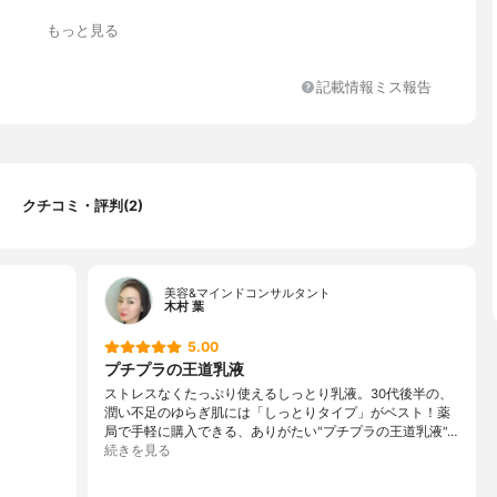
ズの香り
もっと見る
記載情報ミス報告
キサム酸
ム酸、D-グルタミン酸、エーデルワイスエキス、アセチル化ヒアル
リウム、ヒアルロン酸ナトリウム(2)、精製水、濃グリセリン、ジプ
クチコミ・評判(2)
リコール、α-オレフィンオリゴマー、2-エチルヘキサン酸セチル、
、メチルポリシロキサン、モノステアリン酸ポリオキシエチレング
イソステアリン酸ポリオキシエチレングリセリル、ワセリン、ベヘ
ール、無水ケイ酸、ステアリン酸、イソステアリン酸、ベヘニン
美容&マインドコンサルタント
キシビニルポリマー、水酸化カリウム、エデト酸二ナトリウム、ピ
木村 葉
トリウム、フェノキシエタノール、香料
5.00
プチプラの王道乳液
ストレスなくたっぷり使えるしっとり乳液。30代後半の、
潤い不足のゆらぎ肌には「しっとりタイプ」がベスト！薬
局で手軽に購入できる、ありがたい"プチプラの王道乳液"…
続きを見る