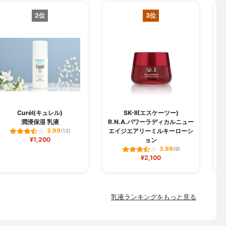
2位
3位
Curél(キュレル)
SK-II(エスケーツー)
潤浸保湿 乳液
R.N.A.パワーラディカルニュー
エイジエアリーミルキーローシ
3.99
(13)
¥1,200
ョン
3.99
(9)
¥2,100
乳液ランキングをもっと見る