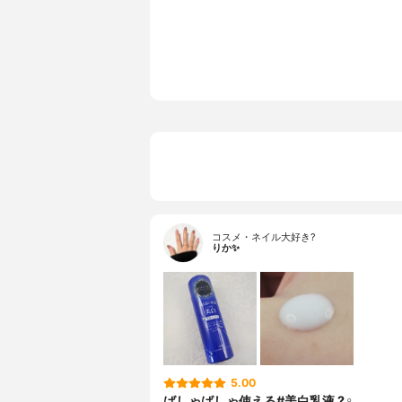
香り
ライトロー
SPF/PA
-
カラー
-
カラーバリエーション
-
薬用成分
m-トラネ
全成分
トラネキサ
ロン酸ナト
ロピレング
エタノール
リセリル、
ニルアルコ
コスメ・ネイル大好き?
酸、カルボ
りか✨
ロ亜硫酸ナ
5.00
ばしゃばしゃ使える#美白乳液 ?‍♀️