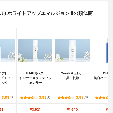
ベル) ホワイトアップエマルジョン Ⅱの類似商
ノブ)
HAKU(ハク)
Curél(キュレル)
CHIFU
ブ モイス
インナーメラノディフ
美白乳液
美白パーフ
ミルク
ェンサー
3.93
(1)
3.93
(1)
3.98
(3)
68
¥3,921
¥1,640
¥88