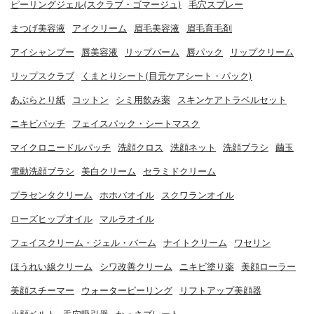
ピーリングジェル(スクラブ・ゴマージュ)
毛穴スプレー
まつげ美容液
アイクリーム
眉毛美容液
眉毛育毛剤
アイシャンプー
唇美容液
リップバーム
唇パック
リップクリーム
リップスクラブ
くまとりシート(目元ケアシート・パック)
あぶらとり紙
コットン
シミ用飲み薬
スキンケアトラベルセット
ニキビパッチ
フェイスパック・シートマスク
マイクロニードルパッチ
洗顔クロス
洗顔ネット
洗顔ブラシ
繭玉
電動洗顔ブラシ
美白クリーム
セラミドクリーム
プラセンタクリーム
ホホバオイル
スクワランオイル
ローズヒップオイル
マルラオイル
フェイスクリーム・ジェル・バーム
ナイトクリーム
ワセリン
ほうれい線クリーム
シワ改善クリーム
ニキビ塗り薬
美顔ローラー
美顔スチーマー
ウォーターピーリング
リフトアップ美顔器