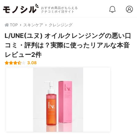
おすすめ商品がもらえる
クチコミポイ活サイト
TOP
スキンケア
クレンジング
L/UNE(ユヌ) オイルクレンジングの悪い口
コミ・評判は？実際に使ったリアルな本音
レビュー2件
3.08