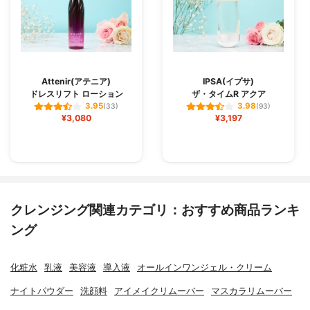
Attenir(アテニア)
IPSA(イプサ)
ドレスリフト ローション
ザ・タイムR アクア
3.95
3.98
(33)
(93)
¥3,080
¥3,197
クレンジング関連カテゴリ：おすすめ商品ランキ
ング
化粧水
乳液
美容液
導入液
オールインワンジェル・クリーム
ナイトパウダー
洗顔料
アイメイクリムーバー
マスカラリムーバー