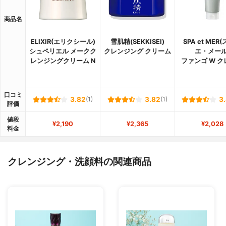
商品名
ELIXIR(エリクシール)
雪肌精(SEKKISEI)
SPA et MER
シュペリエル メークク
クレンジング クリーム
エ・メール
レンジングクリーム N
ファンゴ W 
口コミ
3.82
(1)
3.82
(1)
3
評価
値段
¥2,190
¥2,365
¥2,028
料金
クレンジング・洗顔料の関連商品