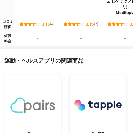
ェ ビゲ テク
リ)
Meditopi
口コミ
3.15
(4)
3.15
(2)
3
評価
値段
-
-
-
料金
運動・ヘルスアプリの関連商品