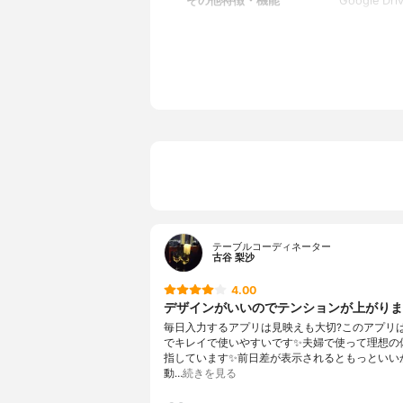
その他特徴・機能
Google
テーブルコーディネーター
古谷 梨沙
4.00
デザインがいいのでテンションが上がりま
毎日入力するアプリは見映えも大切?このアプリ
でキレイで使いやすいです✨夫婦で使って理想の
指しています✨前日差が表示されるともっといい
動…
続きを見る