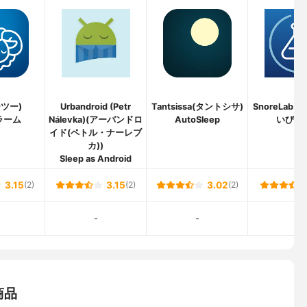
ーツー)
Urbandroid (Petr
Tantsissa(タントシサ)
SnoreLab
ラーム
Nálevka)(アーバンドロ
AutoSleep
いびき
イド(ペトル・ナーレブ
カ))
Sleep as Android
3.15
(2)
3.15
(2)
3.02
(2)
-
-
-
商品