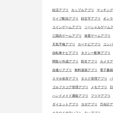
妊活アプリ
カップルアプリ
マッチング
ライブ配信アプリ
顔文字アプリ
オンラ
コインゲームアプリ
ソーシャルゲーム
三国志ゲームアプリ
放置ゲームアプリ
天気予報アプリ
カーナビアプリ
コンパ
自転車ナビアプリ
タクシー配車アプリ
間取り作成アプリ
防災アプリ
カメラア
自撮りアプリ
無料漫画アプリ
電子書籍
スマホ依存アプリ
タスク管理アプリ
パ
ゴルフスコア管理アプリ
メモアプリ
日
ハンドメイド通販アプリ
フリマアプリ
ダイエットアプリ
ヨガアプリ
万歩計ア
クラウド会計ソフト
占いアプリ