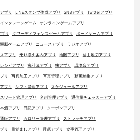
アプリ
LINEスタンプ作成アプリ
SNSアプリ
Twitterアプリ
インクレーンゲーム
オンラインゲームアプリ
アプリ
タワーディフェンスゲームアプリ
ボードゲームアプリ
頭脳ゲームアプリ
ニュースアプリ
ラジオアプリ
スアプリ
乗り換え案内アプリ
地図アプリ
登山地図アプリ
レシピアプリ
家計簿アプリ
株アプリ
環境音アプリ
プリ
写真加工アプリ
写真管理アプリ
動画編集アプリ
アプリ
シフト管理アプリ
スケジュールアプリ
スワード管理アプリ
名刺管理アプリ
通信量チェッカーアプリ
本酒アプリ
日記アプリ
クーポンアプリ
通販アプリ
カロリー管理アプリ
ストレッチアプリ
プリ
目覚ましアプリ
睡眠アプリ
食事管理アプリ