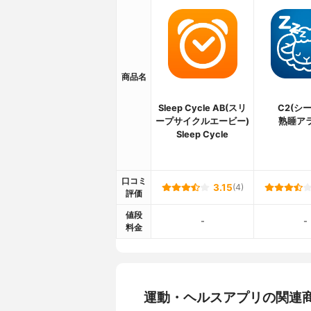
商品名
Sleep Cycle AB(スリ
C2(シ
ープサイクルエービー)
熟睡ア
Sleep Cycle
口コミ
3.15
(4)
評価
値段
-
-
料金
運動・ヘルスアプリの関連