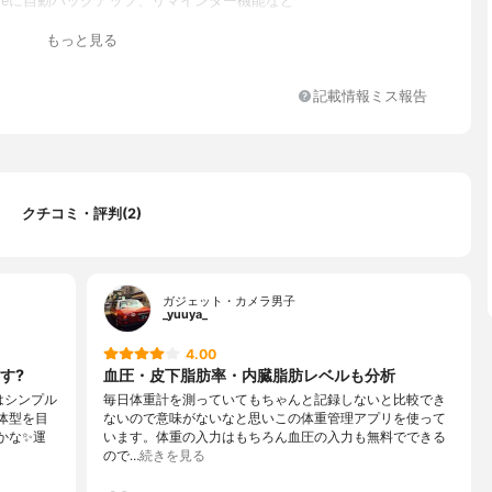
 Driveに自動バックアップ、リマインダー機能など
もっと見る
記載情報ミス報告
クチコミ・評判(2)
ガジェット・カメラ男子
_yuuya_
4.00
す?
血圧・皮下脂肪率・内臓脂肪レベルも分析
はシンプル
毎日体重計を測っていてもちゃんと記録しないと比較でき
体型を目
ないので意味がないなと思いこの体重管理アプリを使って
かな✨運
います。体重の入力はもちろん血圧の入力も無料でできる
ので…
続きを見る