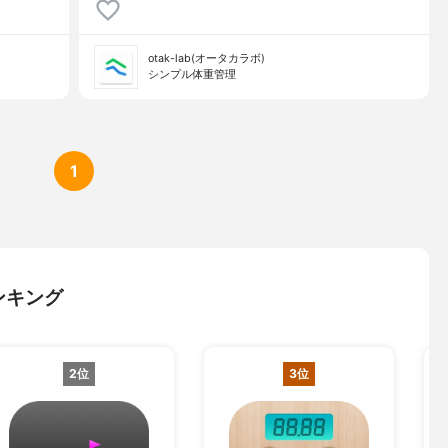
otak-lab(オータカラボ)
シンプル体重管理
1
ンキング
2位
3位