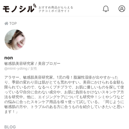
おすすめ商品がもらえる
クチコミポイ活サイト
TOP
non
敏感肌美容研究家 / 美容ブロガー
@mtmt-ydtmg / 女性
アラサー、敏感肌美容研究家。1児の母！脂漏性湿疹が出やすかった
り、季節の変わり目は肌がとても荒れやすい。美容にかけられる金額も
限られているので、なるべくプチプラで、お肌に優しいものを探して使
っている♡自分に合わない成分や、お肌に負担をかけないスキンケア方
法を研究中。他に、エイジングケアについても研究中！シミやシワなど
の悩みに合ったスキンケア用品を様々使って試している。「同じように
敏感肌の方や、トラブルのある方に合うものを紹介していきたいと思い
ます！」
BLOG