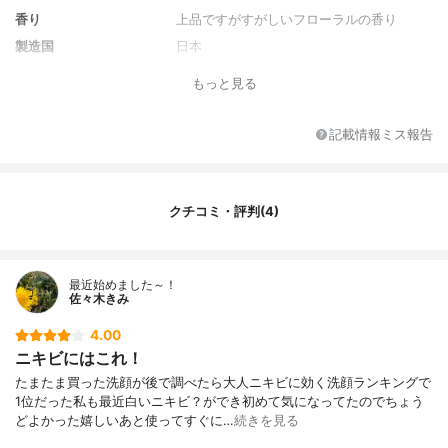
香り
上品ですがすがしいフローラルの香り
製造国
日本
薬用成分
イソプロピルメチルフェノール、グリチル
もっと見る
リチン酸ジカリウム
全成分
イソプロピルメチルフェノール、グリチル
記載情報ミス報告
リチン酸ジカリウム、水、ソルビット液、
ラウリルヒドロキシスルホベタイン液、PO
Eラウリルエーテル酢酸、水酸化カリウム液
（A）、ミリスチン酸、アクリルアミド・ア
クチコミ・評判(4)
クリル酸・塩化ジメチルジアリルアンモニ
ウム共重合体液、ラウリン酸、アクリル
酸・メタクリル酸アルキル共重合体、グリ
セリルエチルヘキシルエーテル、パルミチ
最近始めました～！
ン酸、PEG-6、高重合PEG、アルキル-1，3
佐々木きみ
-ジメチルブチルエーテル、MA・ジイソブ
チレン共重合体Na液、エデト酸塩、酸化T
4.00
i、フェノキシエタノール、香料
ニキビにはこれ！
たまたま買った洗顔が後で調べたら大人ニキビに効く洗顔ランキングで
1位だった私も最近白いニキビ？ができ初めて気になってたのでちょう
どよかった嬉しいあと使ってすぐに…
続きを見る