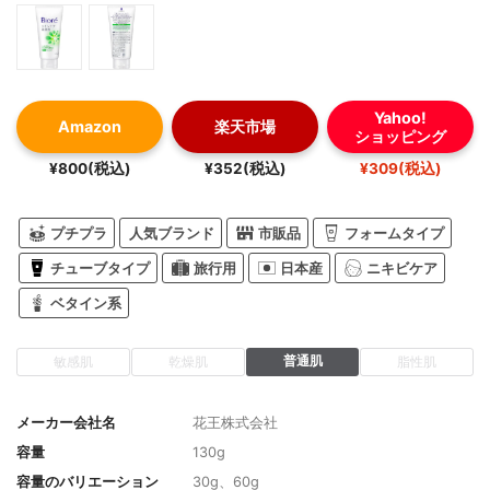
Yahoo!
Amazon
楽天市場
ショッピング
¥800(税込)
¥352(税込)
¥309(税込)
プチプラ
人気ブランド
市販品
フォームタイプ
チューブタイプ
旅行用
日本産
ニキビケア
ベタイン系
普通肌
敏感肌
乾燥肌
脂性肌
メーカー会社名
花王株式会社
容量
130g
容量のバリエーション
30g、60g