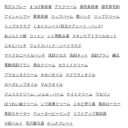
毛穴スプレー
まつげ美容液
アイクリーム
眉毛美容液
眉毛育毛剤
アイシャンプー
唇美容液
リップバーム
唇パック
リップクリーム
リップスクラブ
くまとりシート(目元ケアシート・パック)
あぶらとり紙
コットン
シミ用飲み薬
スキンケアトラベルセット
ニキビパッチ
フェイスパック・シートマスク
マイクロニードルパッチ
洗顔クロス
洗顔ネット
洗顔ブラシ
繭玉
電動洗顔ブラシ
美白クリーム
セラミドクリーム
プラセンタクリーム
ホホバオイル
スクワランオイル
ローズヒップオイル
マルラオイル
フェイスクリーム・ジェル・バーム
ナイトクリーム
ワセリン
ほうれい線クリーム
シワ改善クリーム
ニキビ塗り薬
美顔ローラー
美顔スチーマー
ウォーターピーリング
リフトアップ美顔器
小顔ベルト
毛穴吸引器
かっさプレート