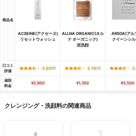
商品名
ACSEINE(アクセーヌ)
ALLNA ORGANIC(オル
ARSOA(アル
リセットウォッシュ
ナ オーガニック)
クイーンシル
泥洗顔
口コミ
3.80
(9)
3.76
(2)
3
評価
値段
¥2,805
¥1,352
¥3,500
料金
クレンジング・洗顔料の関連商品