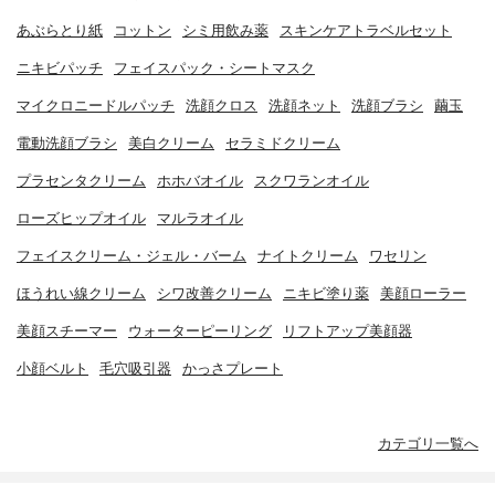
あぶらとり紙
コットン
シミ用飲み薬
スキンケアトラベルセット
ニキビパッチ
フェイスパック・シートマスク
マイクロニードルパッチ
洗顔クロス
洗顔ネット
洗顔ブラシ
繭玉
電動洗顔ブラシ
美白クリーム
セラミドクリーム
プラセンタクリーム
ホホバオイル
スクワランオイル
ローズヒップオイル
マルラオイル
フェイスクリーム・ジェル・バーム
ナイトクリーム
ワセリン
ほうれい線クリーム
シワ改善クリーム
ニキビ塗り薬
美顔ローラー
美顔スチーマー
ウォーターピーリング
リフトアップ美顔器
小顔ベルト
毛穴吸引器
かっさプレート
カテゴリ一覧へ