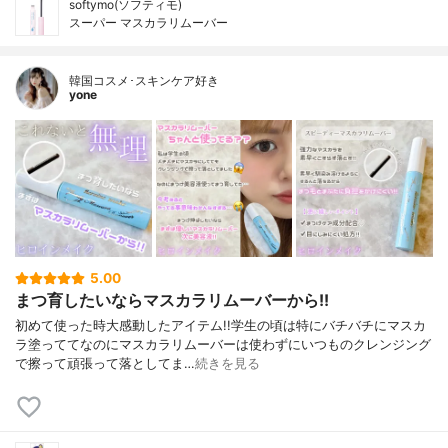
softymo(ソフティモ)
スーパー マスカラリムーバー
韓国コスメ･スキンケア好き
yone
5.00
まつ育したいならマスカラリムーバーから!!
初めて使った時大感動したアイテム!!⁡⁡学生の頃は特にバチバチにマスカ
ラ塗っててなのにマスカラリムーバーは使わずにいつものクレンジング
で擦って頑張って落としてま…
続きを見る