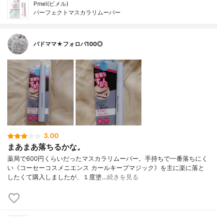
Pmel(ピメル)
パーフェクトマスカラリムーバー
バドママ★フォロバ100◎
3.00
まあまあ落ちるかな。
薬局で600円くらいだったマスカラリムーバー。手持ちで一番落ちにく
い《コーセーコスメニエンス カールキープマジック》を主に楽に落と
したくて購入しましたが、１度塗…
続きを見る