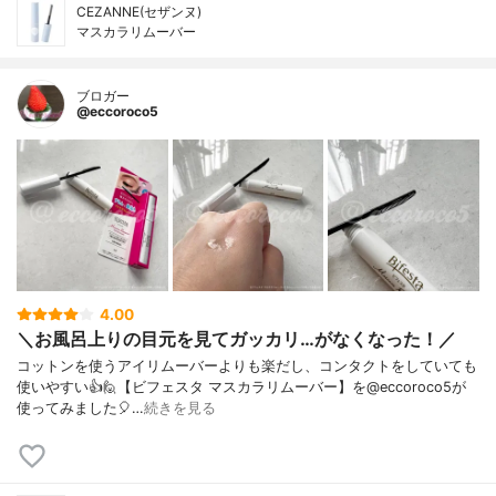
CEZANNE(セザンヌ)
マスカラリムーバー
ブロガー
@eccoroco5
4.00
＼お風呂上りの目元を見てガッカリ…がなくなった！／ ⁡
コットンを使うアイリムーバーよりも楽だし、コンタクトをしていても
使いやすい👍⁡⁡⁡🙋【ビフェスタ マスカラリムーバー】を@eccoroco5が
使ってみました🎈…
続きを見る