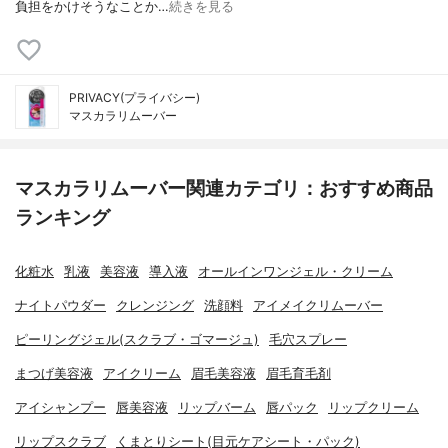
負担をかけそうなことか…
続きを見る
PRIVACY(プライバシー)
マスカラリムーバー
マスカラリムーバー関連カテゴリ：おすすめ商品
ランキング
化粧水
乳液
美容液
導入液
オールインワンジェル・クリーム
ナイトパウダー
クレンジング
洗顔料
アイメイクリムーバー
ピーリングジェル(スクラブ・ゴマージュ)
毛穴スプレー
まつげ美容液
アイクリーム
眉毛美容液
眉毛育毛剤
アイシャンプー
唇美容液
リップバーム
唇パック
リップクリーム
リップスクラブ
くまとりシート(目元ケアシート・パック)