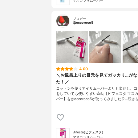
マスカラリムーバー
ブロガー
@eccoroco5
4.00
＼お風呂上りの目元を見てガッカリ…がな
た！／ ⁡
コットンを使うアイリムーバーよりも楽だし、コ
をしていても使いやすい👍⁡⁡⁡🙋【ビフェスタ マス
バー】を@eccoroco5が使ってみました🎈…
続き
Bifesta(ビフェスタ)
マスカラリムーバー