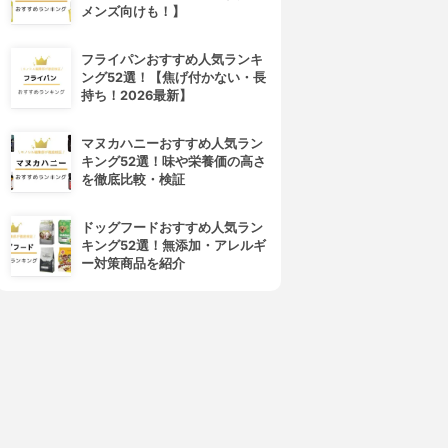
4位
5位
メンズ向けも！】
フライパンおすすめ人気ランキ
ング52選！【焦げ付かない・長
持ち！2026最新】
マヌカハニーおすすめ人気ラン
キング52選！味や栄養価の高さ
を徹底比較・検証
FASIO(ファシオ)
PRIVACY(プライバシー)
イージー マスカラ リムーバー
マスカラリムーバー
ドッグフードおすすめ人気ラン
3.84
3.79
(10)
(7)
キング52選！無添加・アレルギ
¥810
¥626
ー対策商品を紹介