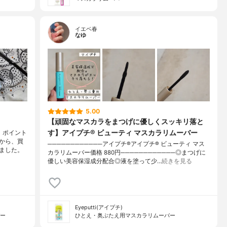
イエベ春
なゆ
5.00
【頑固なマスカラをまつげに優しくスッキリ落と
す】アイプチ® ビューティ マスカラリムーバー
、ポイント
から、買
────────────アイプチ®アイプチ® ビューティ マス
ました。
カラリムーバー価格 880円────────────◎まつげに
優しい美容保湿成分配合◎液を塗って少…
続きを見る
Eyeputti(アイプチ)
バー
ひとえ・奥ぶたえ用マスカラリムーバー