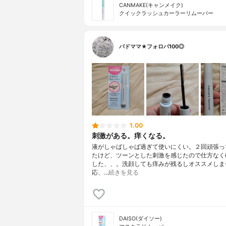
CANMAKE(キャンメイク)
クイックラッシュカーラーリムーバー
バドママ★フォロバ100◎
1.00
刺激がある。痒くなる。
液がしゃばしゃば過ぎて使いにくい。２回頑張っ
たけど、ツーンとした刺激を感じたので仕方なく
した、、。洗顔しても痒みが残るしオススメしま
応、…
続きを見る
DAISO(ダイソー)