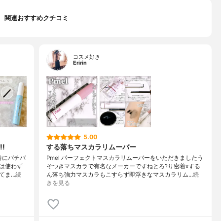
関連おすすめクチコミ
コスメ好き
Eririn
5.00
!
する落ちマスカラリムーバー
特にバチバ
Pmel パーフェクトマスカラリムーバーをいただきましたう
は使わず
そつきマスカラで有名なメーカーですねとろ?り密着xする
てま…
続
ん落ち強力マスカラもこすらず即浮きなマスカラリム…
続
きを見る