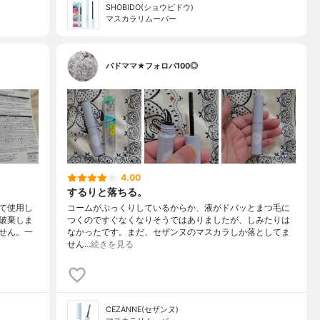
SHOBIDO(ショウビドウ)
マスカラリムーバー
バドママ★フォロバ100◎
4.00
するりと落ちる。
て使用し
コームがぷっくりしているからか、液がドバッとまつ毛に
破棄しま
つくのですぐなくなりそうではありましたが、しみたりは
せん。一
なかったです。まだ、セザンヌのマスカラしか落としてま
せん…
続きを見る
CEZANNE(セザンヌ)