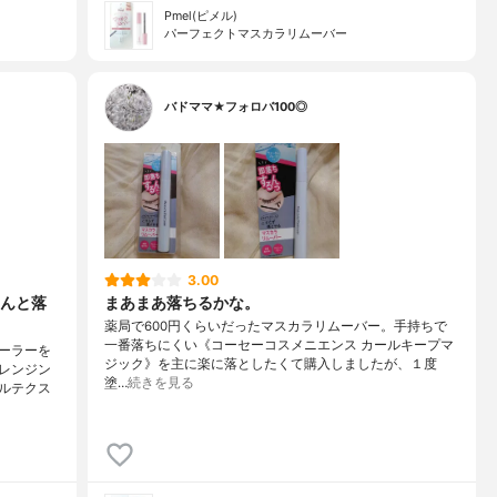
Pmel(ピメル)
パーフェクトマスカラリムーバー
バドママ★フォロバ100◎
3.00
んと落
まあまあ落ちるかな。
薬局で600円くらいだったマスカラリムーバー。手持ちで
一番落ちにくい《コーセーコスメニエンス カールキープマ
ーラーを
ジック》を主に楽に落としたくて購入しましたが、１度
レンジン
塗…
続きを見る
ルテクス