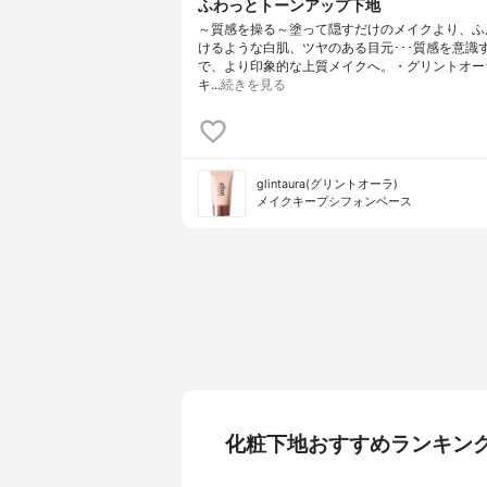
ふわっとトーンアップ下地
～質感を操る～塗って隠すだけのメイクより、ふ
けるような白肌、ツヤのある目元･･･質感を意識
で、より印象的な上質メイクへ。・グリントオー
キ…
続きを見る
glintaura(グリントオーラ)
メイクキープシフォンベース
化粧下地おすすめランキン