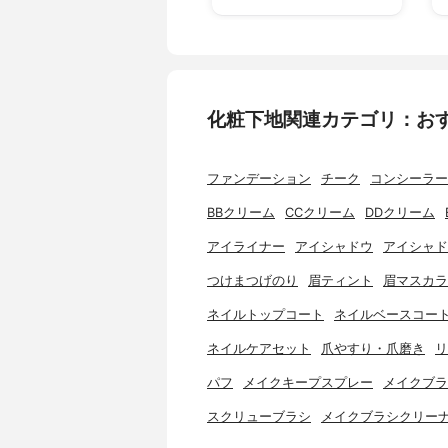
化粧下地関連カテゴリ：お
ファンデーション
チーク
コンシーラー
BBクリーム
CCクリーム
DDクリーム
アイライナー
アイシャドウ
アイシャド
つけまつげのり
眉ティント
眉マスカラ
ネイルトップコート
ネイルベースコー
ネイルケアセット
爪やすり・爪磨き
リ
パフ
メイクキープスプレー
メイクブラ
スクリューブラシ
メイクブラシクリー