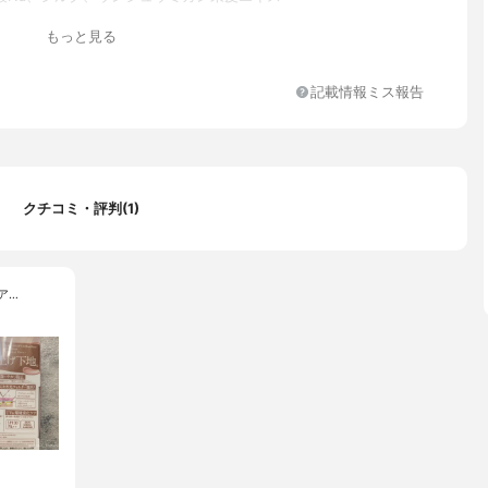
ペンタシロキサン、BG、ジメチコン、PEG-10ジメチコン、ポリメ
もっと見る
スキオキサン、窒化ホウ素、シルク、アセチルヒアルロン酸Na、ウ
カン果皮エキス、ツボクサエキス、カミツレ花エキス、ゲンチアナ
アーチチョーク葉エキス、オウゴン根エキス、ヒアルロン酸Na、テ
記載情報ミス報告
ルデカン酸アスコルビル、ポリグルタミン酸、(ジメチコン/ビニル
クロスポリマー、イソステアリン酸、セチルPEG/PPG-10/1ジメチ
テアルジモニウムヘクトライト、硫酸Mg、トコフェロール、フェ
ール、(+/-)、酸化チタン、酸化亜鉛、酸化鉄、水酸化Al、マイ
、メチコン、ハイドロゲンジメチコン、トリエトキシカプリリルシ
クチコミ・評判(1)
ア…