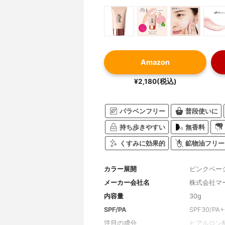
Amazon
¥2,180(税込)
パラベンフリー
普段使いに
持ち歩きやすい
無香料
くすみに効果的
鉱物油フリー
カラー展開
ピンクベー
メーカー会社名
株式会社マ
内容量
30g
SPF/PA
SPF30/PA+
注目の成分
ヒアルロン