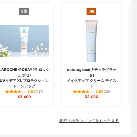
2位
3位
LAROCHE-POSAY(ラ ロッシ
naturaglacé(ナチュラグラッ
ュ ポゼ)
セ)
U
UVイデア XL プロテクション
メイクアップ クリーム モイス
トーンアップ
ト
3.90
3.89
(187)
(35)
¥3,400
¥3,080
化粧下地ランキングをもっと見る