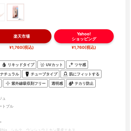
Yahoo!
楽天市場
ショッピング
¥1,760(税込)
¥1,760(税込)
リキッドタイプ
UVカット
ツヤ感
ナチュラル
チューブタイプ
肌にフィットする
紫外線吸収剤フリー
透明感
テカリ防止
ジュ
ートブル
+
酸Na、シルク、ウンシュウミカン果皮エキス