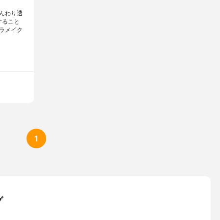
んわり透
すること
ラメイク
1
グ