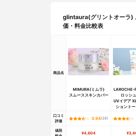
glintaura(グリントオ
価・料金比較表
商品名
MIMURA(ミムラ)
LAROCHE-
スムーススキンカバー
ロッシュ
UVイデア X
ショントー
口コミ
3.94
(39)
評価
値段
¥4,604
¥3,4
料金