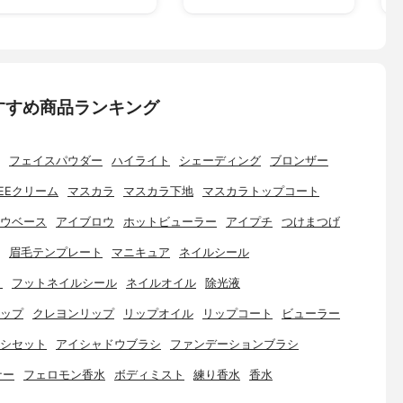
すすめ商品ランキング
フェイスパウダー
ハイライト
シェーディング
ブロンザー
EEクリーム
マスカラ
マスカラ下地
マスカラトップコート
ウベース
アイブロウ
ホットビューラー
アイプチ
つけまつげ
眉毛テンプレート
マニキュア
ネイルシール
ト
フットネイルシール
ネイルオイル
除光液
ップ
クレヨンリップ
リップオイル
リップコート
ビューラー
シセット
アイシャドウブラシ
ファンデーションブラシ
ナー
フェロモン香水
ボディミスト
練り香水
香水