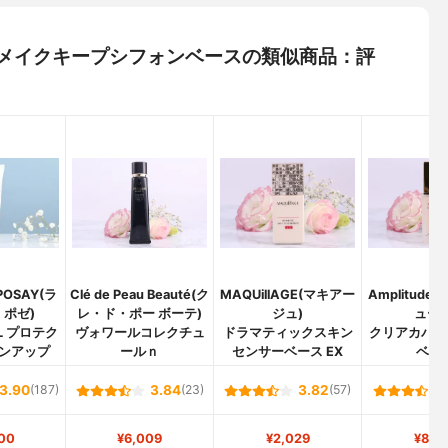
ーラ) メイクキープシフォンベースの類似商品：評
POSAY(ラ
Clé de Peau Beauté(ク
MAQUillAGE(マキアー
Amplitud
 ポゼ)
レ・ド・ポー ボーテ)
ジュ)
ュード
L プロテク
ヴォワールコレクチュ
ドラマティックスキン
クリアカバー
ンアップ
ールｎ
センサーベース EX
ベー
3.90
(187)
3.84
(23)
3.82
(57)
00
¥6,009
¥2,029
¥8,2