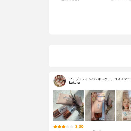
全成分
水、シクロ
チルシルセ
ンシュウミ
根エキス、
トラヘキシ
ジメチコン)
コン、ジス
ノキシエタノ
カ、シリカ
ラン
プチプラメインのスキンケア、コスメマニ
kukuru
3.00