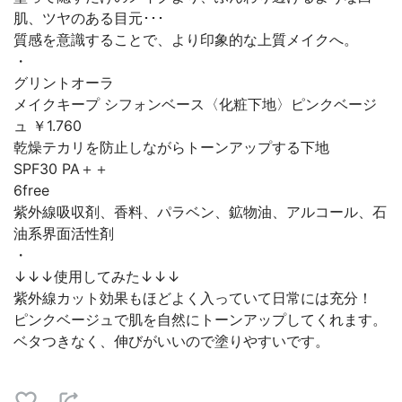
肌、ツヤのある目元･･･
質感を意識することで、より印象的な上質メイクへ。
・
グリントオーラ
メイクキープ シフォンベース〈化粧下地〉ピンクベージ
ュ ￥1.760
乾燥テカリを防止しながらトーンアップする下地
SPF30 PA＋＋
6free
紫外線吸収剤、香料、パラベン、鉱物油、アルコール、石
油系界面活性剤
・
↓↓↓使用してみた↓↓↓
紫外線カット効果もほどよく入っていて日常には充分！
ピンクベージュで肌を自然にトーンアップしてくれます。
ベタつきなく、伸びがいいので塗りやすいです。