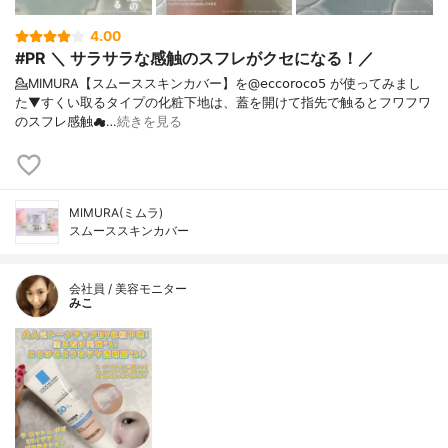
4.00
#PR ＼ サラサラな感触のスフレがクセになる！／
💁MIMURA【スムーススキンカバー】を@𝖾𝖼𝖼𝗈𝗋𝗈𝖼𝗈𝟧 が使ってみまし
た⁡⁡▼⁡すくい取るタイプの化粧下地は、蓋を開けて指先で触るとフワフワ
のスフレ感触☁…
続きを見る
MIMURA(ミムラ)
スムーススキンカバー
会社員 / 美容モニター
みこ