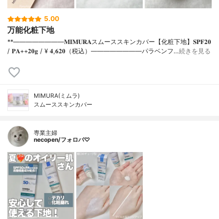
5.00
万能化粧下地
**⁡⁡⁡————————⁡𝐌𝐈𝐌𝐔𝐑𝐀スムーススキンカバー【化粧下地】𝐒𝐏𝐅𝟐𝟎
/ 𝐏𝐀++⁡𝟐𝟎𝐠 / ¥ 𝟒,𝟔𝟐𝟎（税込）⁡————————パラベンフ…
続きを見る
MIMURA(ミムラ)
スムーススキンカバー
専業主婦
necopen/フォロバ♡