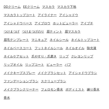
DDクリーム
EEクリーム
マスカラ
マスカラ下地
マスカラトップコート
アイライナー
アイシャドウ
アイシャドウベース
アイブロウ
ホットビューラー
アイプチ
つけまつげ
つけまつげのり
眉ティント
眉マスカラ
眉毛テンプレート
マニキュア
ネイルシール
ネイルトップコート
ネイルベースコート
フットネイルシール
ネイルオイル
除光液
ネイルケアセット
爪やすり・爪磨き
リップ
クレヨンリップ
リップオイル
リップコート
ビューラー
パフ
メイクキープスプレー
メイクブラシセット
アイシャドウブラシ
ファンデーションブラシ
スクリューブラシ
メイクブラシクリーナー
フェロモン香水
ボディミスト
練り香水
香水