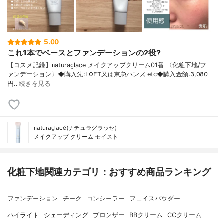
5.00
これ1本でベースとファンデーションの2役?
【コスメ記録】naturaglace メイクアップクリーム01番 〈化粧下地/フ
ァンデーション〉◆購入先:LOFT又は東急ハンズ etc◆購入金額:3,080
円…
続きを見る
naturaglacé(ナチュラグラッセ)
メイクアップ クリーム モイスト
化粧下地関連カテゴリ：おすすめ商品ランキング
ファンデーション
チーク
コンシーラー
フェイスパウダー
ハイライト
シェーディング
ブロンザー
BBクリーム
CCクリーム