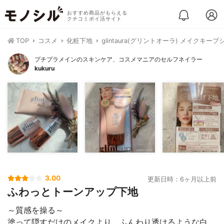
おすすめ商品がもらえる
クチコミポイ活サイト
TOP
コスメ
化粧下地
glintaura(グリントオーラ) メイクキー
プチプラメインのスキンケア、コスメマニアのセルフネイラー
kukuru
3.00
更新日時：6ヶ月以上前
ふわっとトーンアップ下地
～質感を操る～
塗って隠すだけのメイクより、ふんわり透けるような白