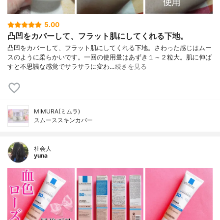
5.00
凸凹をカバーして、フラット肌にしてくれる下地。
凸凹をカバーして、フラット肌にしてくれる下地。さわった感じはムー
スのように柔らかいです。一回の使用量はあずき１～２粒大。肌に伸ば
すと不思議な感覚でサラサラに変わ…
続きを見る
MIMURA(ミムラ)
スムーススキンカバー
社会人
yuna