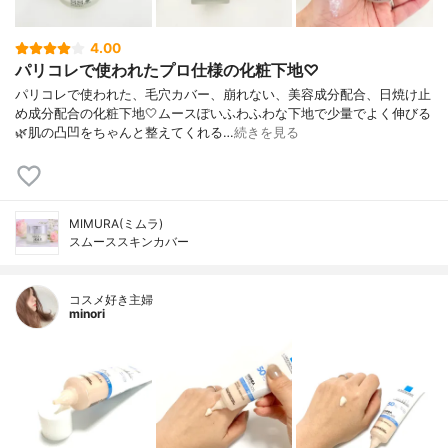
4.00
パリコレで使われたプロ仕様の化粧下地♡
パリコレで使われた、毛穴カバー、崩れない、美容成分配合、日焼け止
め成分配合の化粧下地🤍ムースぽいふわふわな下地で少量でよく伸びる
🌿肌の凸凹をちゃんと整えてくれる…
続きを見る
MIMURA(ミムラ)
スムーススキンカバー
コスメ好き主婦
minori