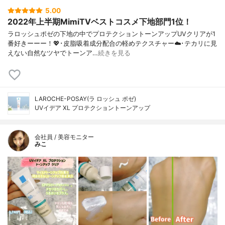
5.00
2022年上半期MimiTVベストコスメ下地部門1位！
ラロッシュポゼの下地の中でプロテクショントーンアップUVクリアが1
番好きーーー！💖･皮脂吸着成分配合の軽めテクスチャー☁️･テカリに見
えない自然なツヤでトーンア…
続きを見る
LAROCHE-POSAY(ラ ロッシュ ポゼ)
UVイデア XL プロテクショントーンアップ
会社員 / 美容モニター
みこ