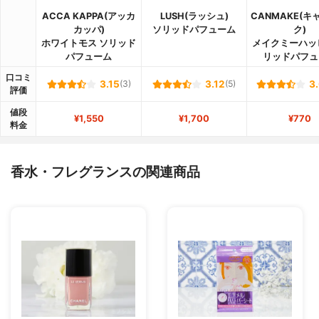
ACCA KAPPA(アッカ
LUSH(ラッシュ)
CANMAKE(キ
カッパ)
ソリッドパフューム
ク)
ホワイトモス ソリッド
メイクミーハッ
パフューム
リッドパフュ
口コミ
3.15
(3)
3.12
(5)
3
評価
値段
¥1,550
¥1,700
¥770
料金
香水・フレグランスの関連商品