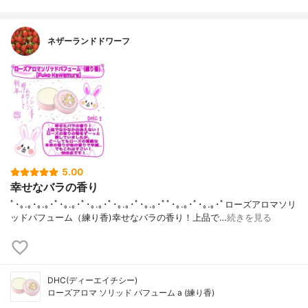
ネザーランドドワーフ
5.00
幸せなバラの香り
ﾟ･｡.｡･｡.｡･ﾟ･｡.｡･ﾟ･｡.｡･ﾟ･｡.｡･ﾟ･｡.｡･ﾟﾟ･｡.｡･ﾟ･｡.｡･ﾟローズアロマソリ
ッドパフューム（練り香)幸せなバラの香り！上品で…
続きを見る
DHC(ディーエイチシー)
ローズアロマ ソリッド パフューム a (練り香)