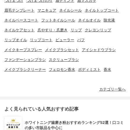
つけまつげ
つけまつげのり
眉ティント
眉マスカラ
眉毛テンプレート
マニキュア
ネイルシール
ネイルトップコート
ネイルベースコート
フットネイルシール
ネイルオイル
除光液
ネイルケアセット
爪やすり・爪磨き
リップ
クレヨンリップ
リップオイル
リップコート
ビューラー
パフ
メイクキープスプレー
メイクブラシセット
アイシャドウブラシ
ファンデーションブラシ
スクリューブラシ
メイクブラシクリーナー
フェロモン香水
ボディミスト
香水
カテゴリ一覧へ
よく見られている人気おすすめ記事
ホワイトニング歯磨き粉おすすめランキング52選！口コミ
の多い市販品を中心に