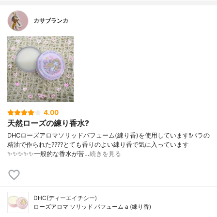
カサブランカ
4.00
天然ローズの練り香水?
DHCローズアロマソリッドパフューム(練り香)を使用しています❗️バラの
精油で作られた????とても香りのよい練り香で気に入っています
✨✨✨✨✨一般的な香水が苦…
続きを見る
DHC(ディーエイチシー)
ローズアロマ ソリッド パフューム a (練り香)