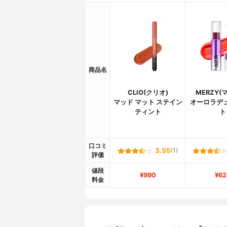
商品名
CLIO(クリオ)
MERZY(
マッド マット ステイン
オーロラデ
ティント
ト
口コミ
3.55
(1)
評価
値段
¥990
¥62
料金