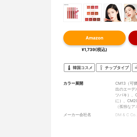
Amazon
¥1,739(税込)
韓国コスメ
チップタイプ
カラー展開
CM13（可
出のエーデ
ツバキ）、
に）、CM2
（孤独なア
メーカー会社名
DM & C Co.,
容量
5g
香り
チョコレー