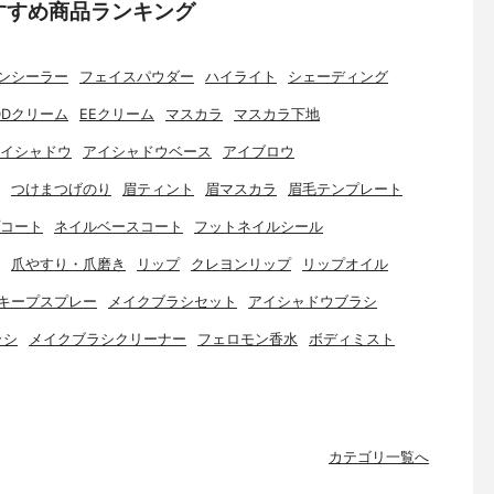
すすめ商品ランキング
ンシーラー
フェイスパウダー
ハイライト
シェーディング
DDクリーム
EEクリーム
マスカラ
マスカラ下地
イシャドウ
アイシャドウベース
アイブロウ
つけまつげのり
眉ティント
眉マスカラ
眉毛テンプレート
コート
ネイルベースコート
フットネイルシール
爪やすり・爪磨き
リップ
クレヨンリップ
リップオイル
キープスプレー
メイクブラシセット
アイシャドウブラシ
ラシ
メイクブラシクリーナー
フェロモン香水
ボディミスト
カテゴリ一覧へ