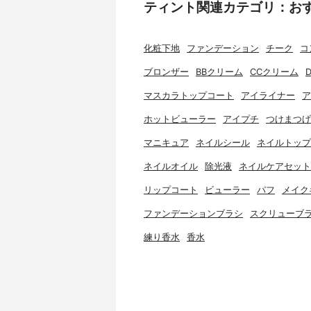
ティント関連カテゴリ：お
化粧下地
ファンデーション
チーク
コ
ブロンザー
BBクリーム
CCクリーム
マスカラトップコート
アイライナー
ア
ホットビューラー
アイプチ
つけまつげ
マニキュア
ネイルシール
ネイルトップ
ネイルオイル
除光液
ネイルケアセット
リップコート
ビューラー
パフ
メイク
ファンデーションブラシ
スクリューブ
練り香水
香水