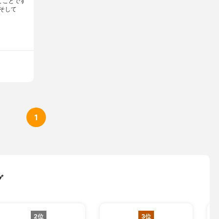
てことです
そして
1
グ
2位
3位