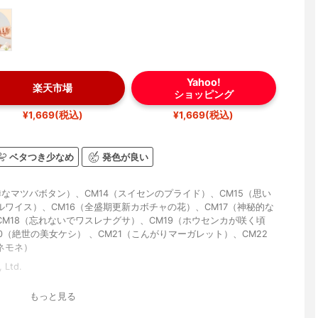
Yahoo!
楽天市場
ショッピング
¥1,669(税込)
¥1,669(税込)
ベタつき少なめ
発色が良い
憐なマツバボタン）、CM14（スイセンのプライド）、CM15（思い
ルワイス）、CM16（全盛期更新カボチャの花）、CM17（神秘的な
CM18（忘れないでワスレナグサ）、CM19（ホウセンカが咲く頃
0（絶世の美女ケシ） 、CM21（こんがりマーガレット）、CM22
ネモネ）
 Ltd.
もっと見る
トの香り