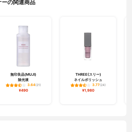
ナーの関連商品
無印良品(MUJI)
THREE(スリー)
除光液
ネイルポリッシュ
3.64
3.77
(21)
(24)
¥490
¥1,980