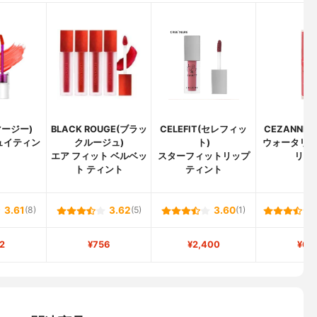
マージー)
BLACK ROUGE(ブラッ
CELEFIT(セレフィッ
CEZANNE
ュイティン
クルージュ)
ト)
ウォータリ
エア フィット ベルベッ
スターフィットリップ
リッ
ト ティント
ティント
3.61
(8)
3.62
(5)
3.60
(1)
2
¥756
¥2,400
¥66