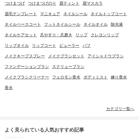
つけまつげ
つけまつげのり
眉ティント
眉マスカラ
眉毛テンプレート
マニキュア
ネイルシール
ネイルトップコート
ネイルベースコート
フットネイルシール
ネイルオイル
除光液
ネイルケアセット
爪やすり・爪磨き
リップ
クレヨンリップ
リップオイル
リップコート
ビューラー
パフ
メイクキープスプレー
メイクブラシセット
アイシャドウブラシ
ファンデーションブラシ
スクリューブラシ
メイクブラシクリーナー
フェロモン香水
ボディミスト
練り香水
香水
カテゴリ一覧へ
よく見られている人気おすすめ記事