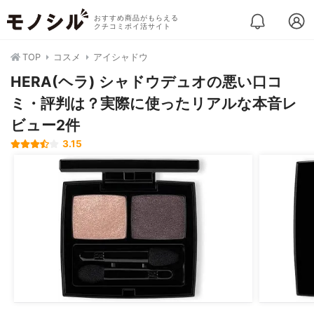
おすすめ商品がもらえる
クチコミポイ活サイト
TOP
コスメ
アイシャドウ
HERA(ヘラ) シャドウデュオの悪い口コ
ミ・評判は？実際に使ったリアルな本音レ
ビュー2件
3.15