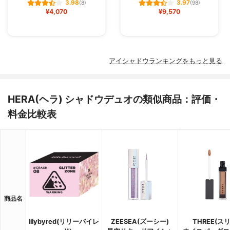
3.98
3.97
(8)
(98)
¥4,070
¥9,570
アイシャドウランキングをもっと見る
HERA(ヘラ) シャドウデュオの類似商品：評価・
料金比較表
商品名
lilybyred(リリーバイレ
ZEESEA(ズーシー)
THREE(ス