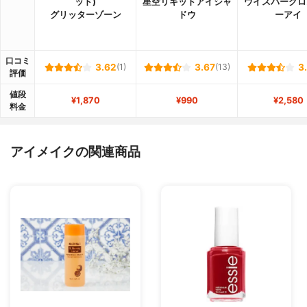
ッド)
星空リキッドアイシャ
ウイスパーグロ
グリッターゾーン
ドウ
ーアイ
口コミ
3.62
(1)
3.67
(13)
3
評価
値段
¥1,870
¥990
¥2,580
料金
アイメイクの関連商品