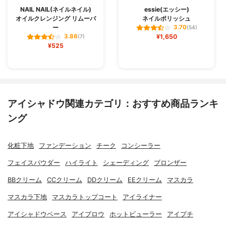
NAIL NAIL(ネイルネイル)
essie(エッシー)
オイルクレンジング リムーバ
ネイルポリッシュ
ー
3.70
(54)
¥1,650
3.86
(7)
¥525
アイシャドウ関連カテゴリ：おすすめ商品ランキ
ング
化粧下地
ファンデーション
チーク
コンシーラー
フェイスパウダー
ハイライト
シェーディング
ブロンザー
BBクリーム
CCクリーム
DDクリーム
EEクリーム
マスカラ
マスカラ下地
マスカラトップコート
アイライナー
アイシャドウベース
アイブロウ
ホットビューラー
アイプチ