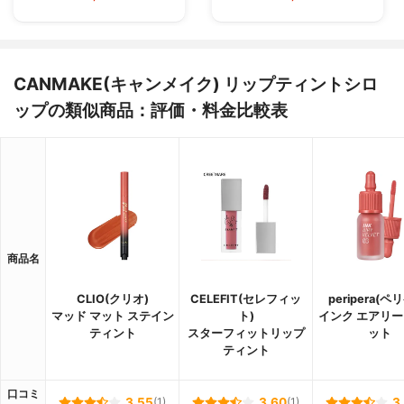
CANMAKE(キャンメイク) リップティントシロ
ップの類似商品：評価・料金比較表
商品名
CLIO(クリオ)
CELEFIT(セレフィッ
peripera(ペ
マッド マット ステイン
ト)
インク エアリー
ティント
スターフィットリップ
ット
ティント
口コミ
3.55
(1)
3.60
(1)
3