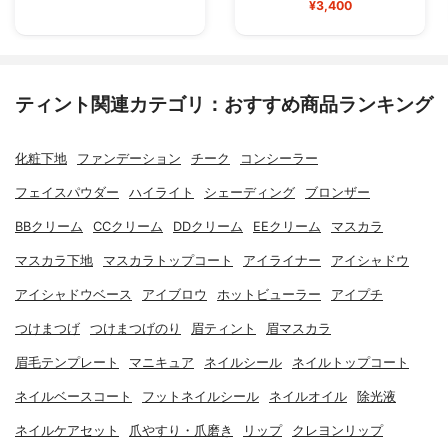
¥3,400
ティント関連カテゴリ：おすすめ商品ランキング
化粧下地
ファンデーション
チーク
コンシーラー
フェイスパウダー
ハイライト
シェーディング
ブロンザー
BBクリーム
CCクリーム
DDクリーム
EEクリーム
マスカラ
マスカラ下地
マスカラトップコート
アイライナー
アイシャドウ
アイシャドウベース
アイブロウ
ホットビューラー
アイプチ
つけまつげ
つけまつげのり
眉ティント
眉マスカラ
眉毛テンプレート
マニキュア
ネイルシール
ネイルトップコート
ネイルベースコート
フットネイルシール
ネイルオイル
除光液
ネイルケアセット
爪やすり・爪磨き
リップ
クレヨンリップ