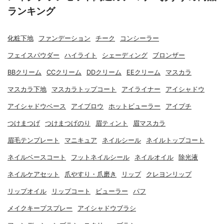
ランキング
化粧下地
ファンデーション
チーク
コンシーラー
フェイスパウダー
ハイライト
シェーディング
ブロンザー
BBクリーム
CCクリーム
DDクリーム
EEクリーム
マスカラ
マスカラ下地
マスカラトップコート
アイライナー
アイシャドウ
アイシャドウベース
アイブロウ
ホットビューラー
アイプチ
つけまつげ
つけまつげのり
眉ティント
眉マスカラ
眉毛テンプレート
マニキュア
ネイルシール
ネイルトップコート
ネイルベースコート
フットネイルシール
ネイルオイル
除光液
ネイルケアセット
爪やすり・爪磨き
リップ
クレヨンリップ
リップオイル
リップコート
ビューラー
パフ
メイクキープスプレー
アイシャドウブラシ