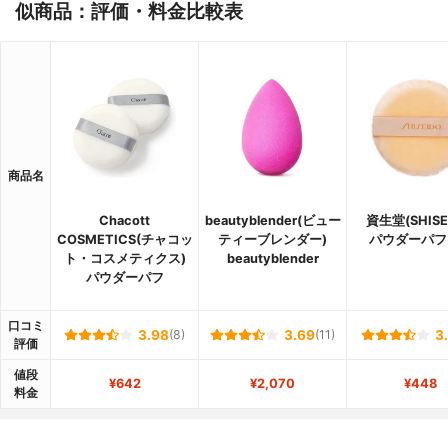
似商品：評価・料金比較表
商品名
Chacott
beautyblender(ビュー
資生堂(SHISE
COSMETICS(チャコッ
ティーブレンダー)
パウダーパフ 
ト・コスメティクス)
beautyblender
パウダーパフ
口コミ
3.98
(8)
3.69
(11)
3
評価
値段
¥642
¥2,070
¥448
料金