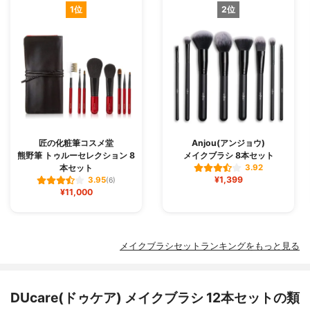
1位
2位
匠の化粧筆コスメ堂
Anjou(アンジョウ)
熊野筆 トゥルーセレクション 8
メイクブラシ 8本セット
本セット
3.92
¥1,399
3.95
(6)
¥11,000
メイクブラシセットランキングをもっと見る
DUcare(ドゥケア) メイクブラシ 12本セットの類