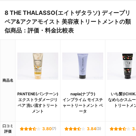
8 THE THALASSO(エイトザタラソ) ディープリ
ペア&アクアモイスト 美容液トリートメントの類
似商品：評価・料金比較表
商品名
PANTENE(パンテーン)
napla(ナプラ)
いち髪(ICHIK
エクストラダメージリ
インプライム モイスチ
なめらかスムー
ペア 洗い流すトリート
ャートリートメント ベ
トリートメ
メント
ータ
口コミ
3.80
(7)
3.84
(3)
3
評価