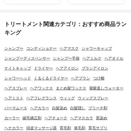
トリートメント関連カテゴリ：おすすめ商品ラン
キング
シャンプー
コンディショナー
ヘアマスク
シャワーキャップ
シャンプーディスペンサー
シャンプー手袋
ヘアミルク
ヘアオイル
ナイトキャップ
ドライヤー
ヘアアイロン
ブラシアイロン
シャワーヘッド
くるくるドライヤー
ヘアブラシ
つげ櫛
ヘアスプレー
ヘアワックス
まとめ髪ワックス
寝癖直しウォーター
ヘアミスト
ヘアフレグランス
ウィッグ
ウィッグスプレー
パーマムース
ヘアカラー
白髪染め
白髪隠し
ブリーチ剤
カーラー
縮毛矯正剤
ヘアチョーク
ヘアマスカラ
黒染め
ヘナカラー
頭皮マッサージ器
育毛剤
発毛剤
育毛サプリ