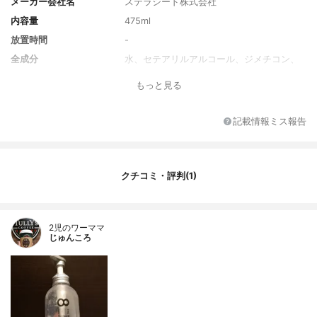
メーカー会社名
ステラシード株式会社
内容量
475ml
放置時間
-
全成分
水、セテアリルアルコール、ジメチコン、
ベヘントリモニウムクロリド、グリセリ
もっと見る
ン、パルミチン酸エチルヘキシル、クリス
マムマリチマムカルス培養液、リンゴ果実
培養細胞エキス、アルガニアスピノサカル
記載情報ミス報告
ス培養エキス、アルギン酸Na、フカスセラ
ツスエキス、スサビノリエキス、水溶性コ
ラーゲン、ラウロイルグルタミン酸ジ(フィ
トステリル/オクチルドデシル)、クオタニウ
クチコミ・評判(1)
ム-33、ヒドロキシエチルウレア、加水分解
ケラチン(羊毛)、セラミドNG、セラミドN
P、セラミドAP、ポリクオタニウム-51、キ
トサンヒドロキシプロピルトリモニウムク
2児のワーママ
ロリド、ウメ果実エキス、セージ葉エキ
じゅんころ
ス、ローズマリー葉油、ラベンダー油、ス
クワラン、キトサン、イソマルト、水添レ
シチン、ダイズステロール、キサンタンガ
ム、レシチン、ジステアリルジモニウムク
ロリド、コレステロール、海水、シクロヘ
キサン-1,4-ジカルボン酸ビスエトキシジグ