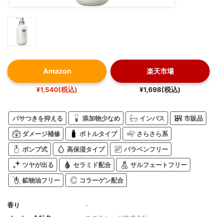
Amazon
楽天市場
¥1,540(税込)
¥1,698(税込)
パサつきを抑える
添加物少なめ
インバス
市販品
ダメージ補修
ボトルタイプ
さらさら系
ポンプ式
高保湿タイプ
パラベンフリー
ツヤが出る
セラミド配合
サルフェートフリー
鉱物油フリー
コラーゲン配合
香り
-