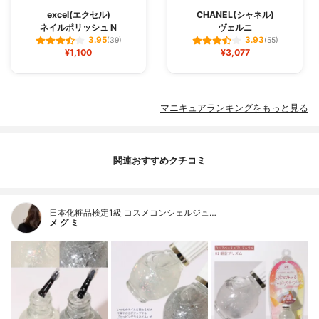
excel(エクセル)
CHANEL(シャネル)
ネイルポリッシュ N
ヴェルニ
3.95
3.93
(39)
(55)
¥1,100
¥3,077
マニキュアランキングをもっと見る
関連おすすめクチコミ
日本化粧品検定1級 コスメコンシェルジュ…
メ グ ミ