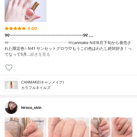
5.00
୨୧┈┈┈┈┈┈┈┈┈┈┈┈┈┈┈୨୧ ...
୨୧┈┈┈┈┈┈┈┈┈┈┈┈┈┈┈୨୧canmake N416月下旬から発売さ
れた限定色✨N41 サンセットグロウ♡もうこの色はわたし絶対好き！っ
てなって5月…
続きを見る
CANMAKE(キャンメイク)
カラフルネイルズ
hiroco_skin