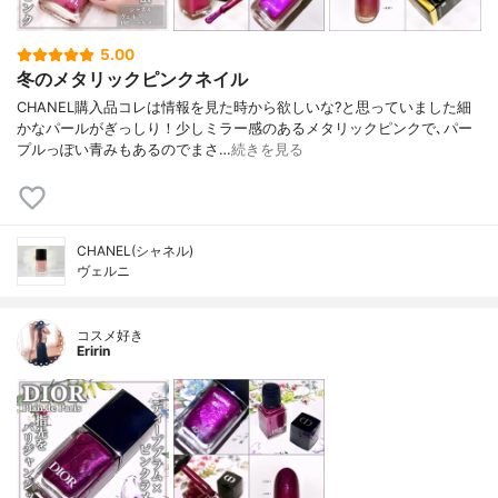
5.00
冬のメタリックピンクネイル
CHANEL購入品コレは情報を見た時から欲しいな?と思っていました細
かなパールがぎっしり！少しミラー感のあるメタリックピンクで､パー
プルっぽい青みもあるのでまさ…
続きを見る
CHANEL(シャネル)
ヴェルニ
コスメ好き
Eririn