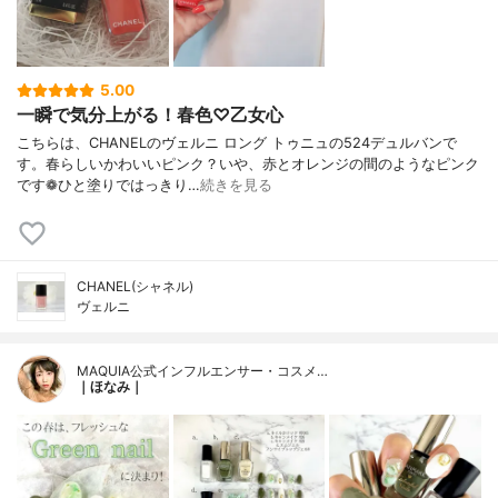
5.00
一瞬で気分上がる！春色♡乙女心
こちらは、CHANELのヴェルニ ロング トゥニュの524デュルバンで
す。春らしいかわいいピンク？いや、赤とオレンジの間のようなピンク
です❁︎ひと塗りではっきり…
続きを見る
CHANEL(シャネル)
ヴェルニ
MAQUIA公式インフルエンサー・コスメ…
｜ほなみ｜