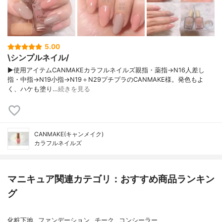
5.00
\シンプルネイル/
▶使用アイテムCANMAKEカラフルネイルズ親指・薬指→N16人差し
指・中指→N19小指→N19＋N29プチプラのCANMAKE様。発色もよ
く、ハケも塗り…
続きを見る
CANMAKE(キャンメイク)
カラフルネイルズ
マニキュア関連カテゴリ：おすすめ商品ランキン
グ
化粧下地
ファンデーション
チーク
コンシーラー