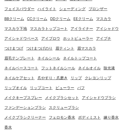
フェイスパウダー
ハイライト
シェーディング
ブロンザー
BBクリーム
CCクリーム
DDクリーム
EEクリーム
マスカラ
マスカラ下地
マスカラトップコート
アイライナー
アイシャドウ
アイシャドウベース
アイブロウ
ホットビューラー
アイプチ
つけまつげ
つけまつげのり
眉ティント
眉マスカラ
眉毛テンプレート
ネイルシール
ネイルトップコート
ネイルベースコート
フットネイルシール
ネイルオイル
除光液
ネイルケアセット
爪やすり・爪磨き
リップ
クレヨンリップ
リップオイル
リップコート
ビューラー
パフ
メイクキープスプレー
メイクブラシセット
アイシャドウブラシ
ファンデーションブラシ
スクリューブラシ
メイクブラシクリーナー
フェロモン香水
ボディミスト
練り香水
香水