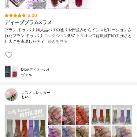
5.00
ディーププラム×ラメ
プラン ドゥ パリ 購入品パリの通りや街並みからインスピレーションさ
れたプラン ドゥ パリ コレクション887 トリオンフは凱旋門の力強さと
壮大さを表現したディ…
続きを見る
Dior(ディオール)
ヴェルニ
コスメコレクター
もい