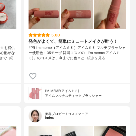
5.00
発色がよくて、簡単にミュートメイクが叶う！
ークを提供
#PR i'm meme（アイムミミ）アイムミミ マルチブラッシャ
の心配がな
ー使用色：05モーヴ 韓国コスメの「i’m meme(アイムミ
きで…
続
ミ)」のコスメは、今までに色々と…
続きを見る
I'M MEME(アイムミミ)
アイムマルチスティックブラッシャー
美容ブロガー / コスメマニア
index