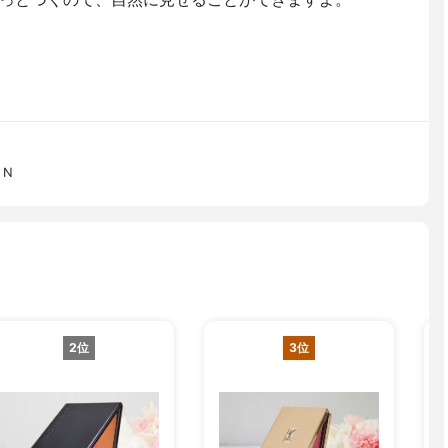
 N
2位
3位