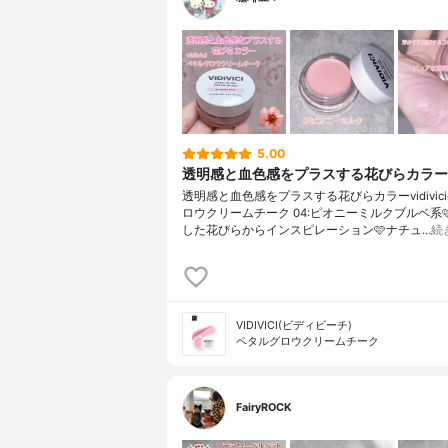
5.00
透明感と血色感をプラスする花びらカラー
透明感と血色感をプラスする花びらカラーvidivic
ロウクリームチーク 04:ピオニーミルクブルベ系
した花びらからインスピレーション🩷ナチュ…
続
VIDIVICI(ビディビーチ)
ペタルグロウクリームチーク
FairyROCK