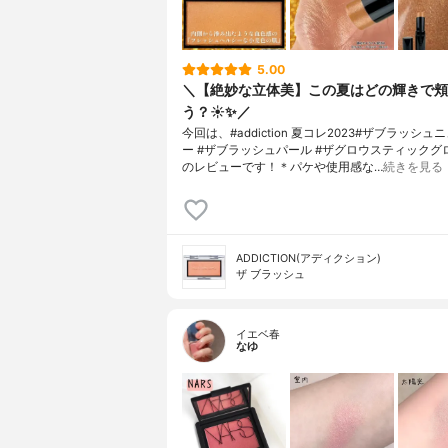
5.00
＼【絶妙な立体美】この夏はどの輝きで頬
う？☀️✨／
今回は、#addiction 夏コレ2023#ザブラッシ
ー #ザブラッシュパール #ザグロウスティックグ
のレビューです！＊パケや使用感な…
続きを見る
ADDICTION(アディクション)
ザ ブラッシュ
イエベ春
なゆ