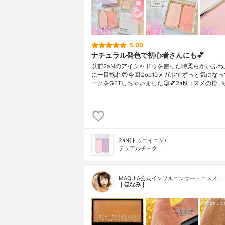
5.00
ナチュラル発色で初心者さんにも💕
以前2aNのアイシャドウを使った時柔らかいふわ
に一目惚れ😍⁡今回Qoo10メガポでずっと気にな
ークをGETしちゃいました😋💕⁡2aNコスメの粉…
2aN(トゥエイエン)
デュアルチーク
MAQUIA公式インフルエンサー・コスメ…
｜ほなみ｜