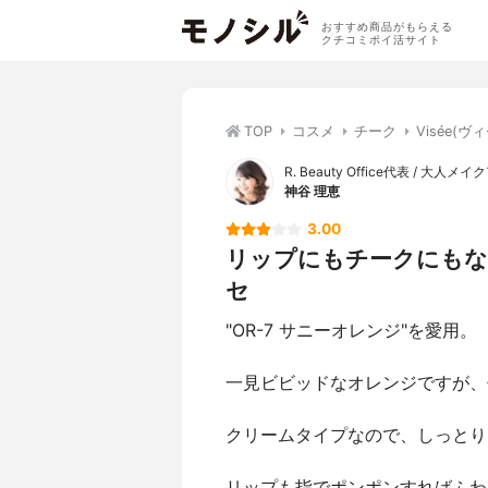
おすすめ商品がもらえる
クチコミポイ活サイト
TOP
コスメ
チーク
Visée(
R. Beauty Office代表 / 大人
神谷 理恵
3.00
リップにもチークにもな
セ
"OR-7 サニーオレンジ"を愛用。
一見ビビッドなオレンジですが、
クリームタイプなので、しっとり
リップも指でポンポンすればふわ