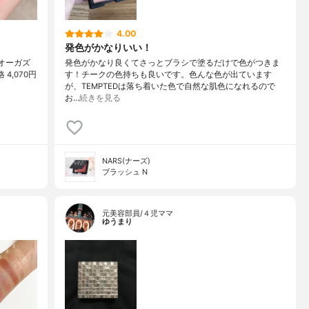
4.00
発色がかなりいい！
オーガズ
発色がかなり良くてさっとブラシで塗るだけで色がつきま
 4,070円
す！チークの色持ちも良いです。色んな色が出ています
が、TEMPTEDは落ち着いた色で自然な肌色になれるので
お…
続きを見る
NARS(ナーズ)
ブラッシュ N
元美容部員/４児ママ
ゆうまり