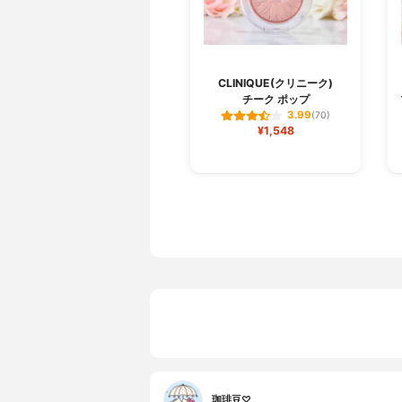
CLINIQUE(クリニーク)
チーク ポップ
3.99
(70)
¥1,548
珈琲豆♡