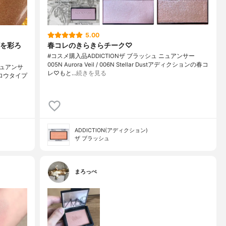
5.00
を彩ろ
春コレのきらきらチーク♡
#コスメ購入品ADDICTIONザ ブラッシュ ニュアンサー
005N Aurora Veil / 006N Stellar Dustアディクションの春コ
ュニュアンサ
レ♡もと…
続きを見る
ロウタイプ
ADDICTION(アディクション)
ザ ブラッシュ
まろっぺ