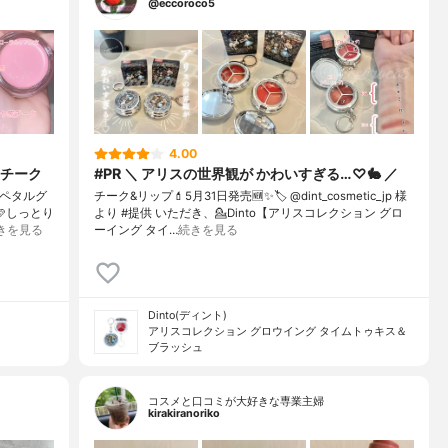
@eccoroco5
4.00
チーク
#PR ＼ アリスの世界観が かわいすぎる…♡🐇 ／
iペタルグ
チーク&リップ💄⁡5月31日発売🆕✨⁡🏷️ @dint_cosmetic_jp 様
🩷しっとり
より #提供 いただき、⁡💁Dinto【アリスコレクション グロ
きを見る
ーイング タイ…
続きを見る
Dinto(ディント)
アリスコレクション グロウイング タイムトゥキス＆
ブラッシュ
コスメと口コミが大好きな専業主婦
kirakiranoriko