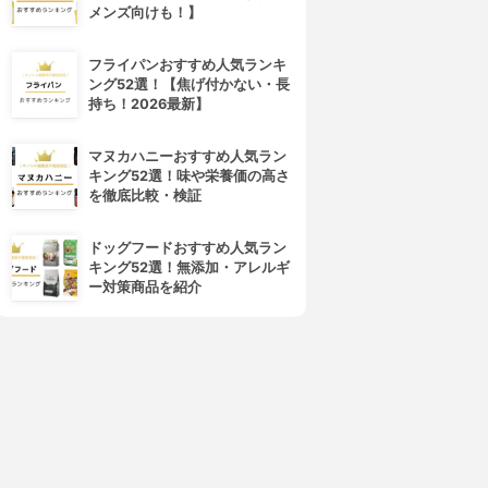
メンズ向けも！】
フライパンおすすめ人気ランキ
ング52選！【焦げ付かない・長
CANMAKE(キャンメイク)
NARS(ナーズ)
持ち！2026最新】
クリームチーク
ブラッシュ N
3.98
3.98
(106)
(58)
マヌカハニーおすすめ人気ラン
¥600
¥2,334
キング52選！味や栄養価の高さ
を徹底比較・検証
ドッグフードおすすめ人気ラン
キング52選！無添加・アレルギ
ー対策商品を紹介