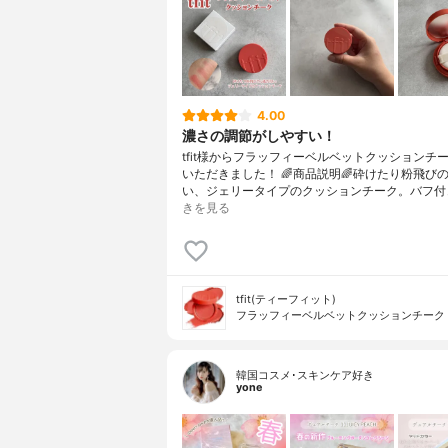
4.00
濃さの調節がしやすい！
tfit様からフラッフィーベルベットクッションチ
いただきました！ 🌈商品説明🌈砕けたり粉飛び
い、ジェリータイプのクッションチーク。バフ付
きを見る
tfit(ティーフィット)
フラッフィーベルベットクッションチーク
韓国コスメ･スキンケア好き
yone