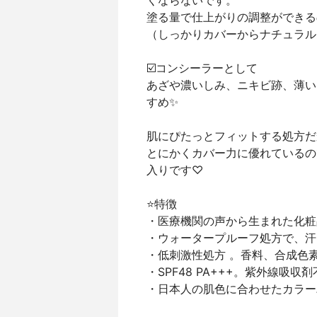
くならないです。
塗る量で仕上がりの調整ができる
（しっかりカバーからナチュラル
☑️コンシーラーとして
あざや濃いしみ、ニキビ跡、薄い
すめ✨
肌にぴたっとフィットする処方だ
とにかくカバー力に優れているの
入りです♡
⭐️特徴
・医療機関の声から生まれた化粧
・ウォータープルーフ処方で、汗
・低刺激性処方 。香料、合成色
・SPF48 PA+++。紫外線吸収
・日本人の肌色に合わせたカラーバリ