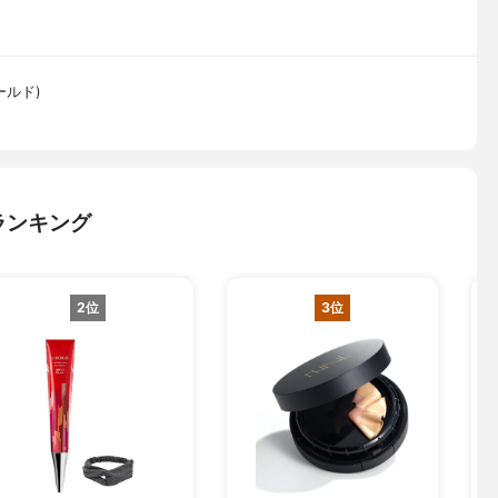
ールド)
ランキング
2位
3位