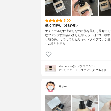
5.00
薄くて軽いつけ心地♪
ナチュラルな仕上がりなのに肌を美しく見せてく
なファンデに出会いました🥰 カラーは574。標
し明るめ。サラサラしたリキッドタイプで、少量
り…
続きを見る
shu uemura(シュウ ウエムラ)
アンリミテッド ラスティング フルイド
りりー