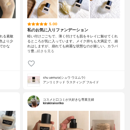
5.00
私のお気に入りファンデーション
れる素敵
軽い付けごごちで、薄く付けても肌をキレイに魅せてくれ
準色より少
るところが気に入っています。メイク持ちも大満足で、崩
でかな
れはしますが、崩れても綺麗な状態なのが嬉しい。カラバ
リ豊…
続きを見る
shu uemura(シュウ ウエムラ)
アンリミテッド ラスティング フルイド
コスメと口コミが大好きな専業主婦
kirakiranoriko