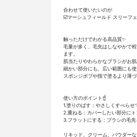
合わせて使いたいのが
☑️マーシュフィールド スリーフ
触っただけでわかる高品質✨
毛量が多く、毛先はしなやかで程
ます。
肌当たりやわらかなブラシがお肌
細かい部分にも、広い範囲にも使
スポンジボブや指で塗るより薄づ
使い方のポイント☝️
1.塗りのばす：やさしくすべら
2.重ねる：カバーしたい部分に
3.フラットにする：ブラシの毛
リキッド、クリーム、パウダーな