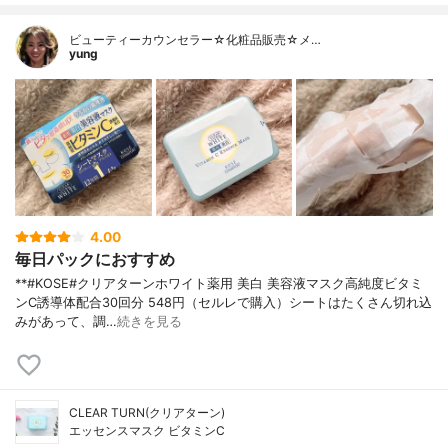
ビューティーカウンセラー☆化粧品販売☆メ…
yung
4.00
毎日パックにおすすめ
**#KOSE#クリアターンホワイト薬用 美白 美容液マスク高純度ビタミ
ンC誘導体配合⁡30回分 548円（セルレで購入）⁡シートはたくさん切れ込
みがあって、調…
続きを見る
CLEAR TURN(クリアターン)
エッセンスマスク ビタミンC