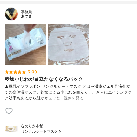
事務員
あづさ
5.00
乾燥小じわが目立たなくなるパック
👤豆乳イソフラボン リンクルシートマスク とは↳濃密ジェル乳液仕立
ての高保湿マスク。乾燥による小じわを目立くし、さらにエイジングケ
ア効果もあるから肌がキュッと…
続きを見る
なめらか本舗
リンクルシートマスク N