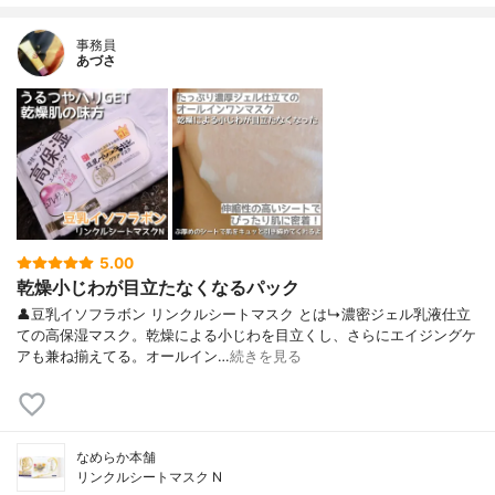
事務員
あづさ
5.00
乾燥小じわが目立たなくなるパック
👤豆乳イソフラボン リンクルシートマスク とは↳濃密ジェル乳液仕立
ての高保湿マスク。乾燥による小じわを目立くし、さらにエイジングケ
アも兼ね揃えてる。オールイン…
続きを見る
なめらか本舗
リンクルシートマスク N