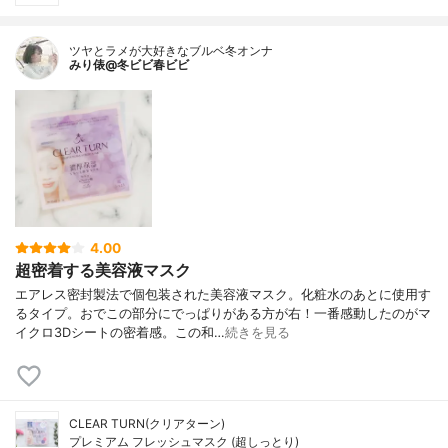
ツヤとラメが大好きなブルベ冬オンナ
みり俵@冬ビビ春ビビ
4.00
超密着する美容液マスク
エアレス密封製法で個包装された美容液マスク。化粧水のあとに使用す
るタイプ。おでこの部分にでっぱりがある方が右！一番感動したのがマ
イクロ3Dシートの密着感。この和…
続きを見る
CLEAR TURN(クリアターン)
プレミアム フレッシュマスク (超しっとり)