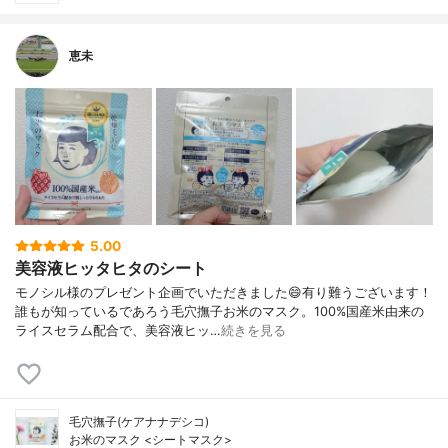
恵未
5.00
美容液ヒッタヒタのシート
モノシル様のプレゼント企画でいただきました😄有り難うございます！
誰もが知っているであろう毛穴撫子お米のマスク。100%国産米由来の
ライスセラム配合で、美容液ヒッ…
続きを見る
毛穴撫子(ケアナナデシコ)
お米のマスク <シートマスク>