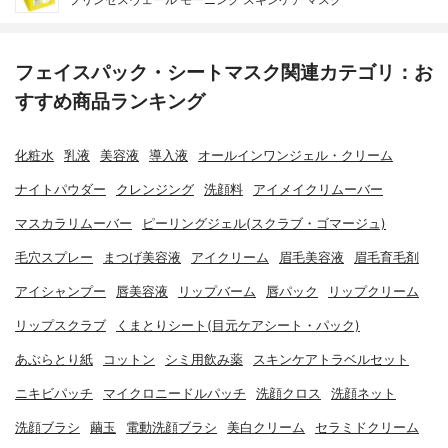
フェイスパック・シートマスク関連カテゴリ：お
すすめ商品ランキング
化粧水
乳液
美容液
導入液
オールインワンジェル・クリーム
ナイトパウダー
クレンジング
洗顔料
アイメイクリムーバー
マスカラリムーバー
ピーリングジェル(スクラブ・ゴマージュ)
毛穴スプレー
まつげ美容液
アイクリーム
眉毛美容液
眉毛育毛剤
アイシャンプー
唇美容液
リップバーム
唇パック
リップクリーム
リップスクラブ
くまとりシート(目元ケアシート・パック)
あぶらとり紙
コットン
シミ用飲み薬
スキンケアトラベルセット
ニキビパッチ
マイクロニードルパッチ
洗顔クロス
洗顔ネット
洗顔ブラシ
繭玉
電動洗顔ブラシ
美白クリーム
セラミドクリーム