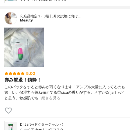
化粧品検定 1・3級 [5月の試験に向け…
Meauty
5.00
赤み撃退！鎮静！
このパックをすると赤みが薄くなります！アンプル大量に入ってるのも
嬉しい。保湿力も兼ね備えてる◎cicaの香りがする。さすがDr.jart +だ
と思う。敏感肌でも…
続きを見る
Dr.Jart+(ドクタージャルト)
シカペア カーミング マスク