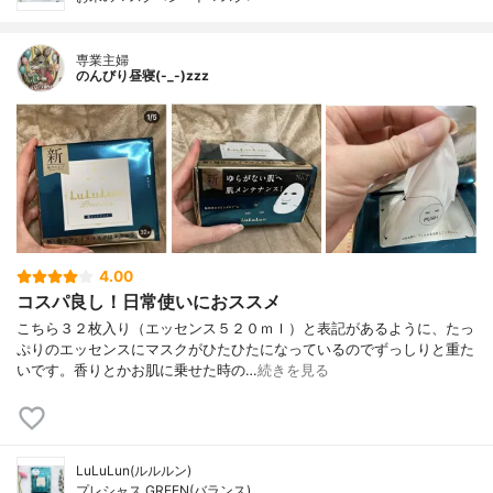
専業主婦
のんびり昼寝(-_-)zzz
4.00
コスパ良し！日常使いにおススメ
こちら３２枚入り（エッセンス５２０ｍｌ）と表記があるように、たっ
ぷりのエッセンスにマスクがひたひたになっているのでずっしりと重た
いです。香りとかお肌に乗せた時の…
続きを見る
LuLuLun(ルルルン)
プレシャス GREEN(バランス)