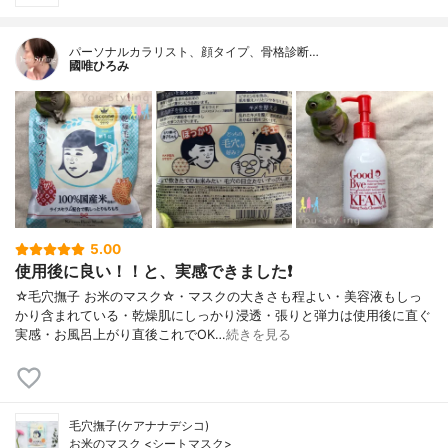
パーソナルカラリスト、顔タイプ、骨格診断…
國唯ひろみ
5.00
使用後に良い！！と、実感できました❗
☆毛穴撫子 お米のマスク☆・マスクの大きさも程よい・美容液もしっ
かり含まれている・乾燥肌にしっかり浸透・張りと弾力は使用後に直ぐ
実感・お風呂上がり直後これでOK…
続きを見る
毛穴撫子(ケアナナデシコ)
お米のマスク <シートマスク>