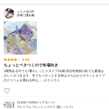
コスメ沼の民
さゆこぽんぬ
4.00
ちょっとペタつくので冬場向き
3種類ある中でも1番のしっとりタイプ26歳/混合乾燥肌の私でも夏場は
少しペタつきます、冬でもペタッとする時はその上からサラッとタイプ
のクリームを重ねる時も...…
続きを見る
CLEAR TURN(クリアターン)
プレミアム フレッシュマスク (超しっとり)