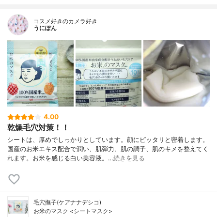
コスメ好きのカメラ好き
うにぽん
4.00
乾燥毛穴対策！！
シートは、厚めでしっかりとしています。顔にピッタリと密着します。
国産のお米エキス配合で潤い、肌弾力、肌の調子、肌のキメを整えてく
れます。お米を感じる白い美容液。…
続きを見る
毛穴撫子(ケアナナデシコ)
お米のマスク <シートマスク>