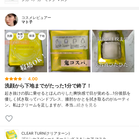
コスメレビュアー
マト子
4.00
洗顔から下地までがたった1分で終了！
起き抜けの肌に乗せるとほんのりした爽快感で目が覚める…1分後肌を
優しく拭き取ってハンドプレス、膝肘かかとを拭き取るのがルーティ
ン。私はクリームを足しますが、本当…
続きを見る
CLEAR TURN(クリアターン)
プリンセスヴェール モーニング スキンケア マスク