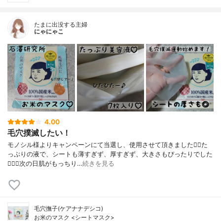
たまに出没する主婦
にゃにゃこ
4.00
毛穴撲滅したい！
モノシル様よりキャンペーンにて当選し、使用させて頂きました🙇‍♀️た
っぷりの液で、シートも薄すぎず、厚すぎず、大きさもぴったりでした
🙆🏻‍♀️次の日肌がもっちり…
続きを見る
毛穴撫子(ケアナナデシコ)
お米のマスク <シートマスク>