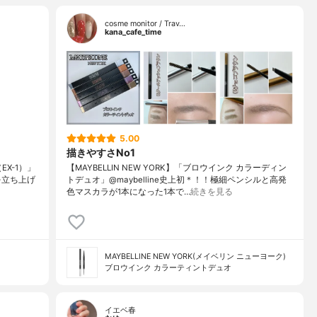
cosme monitor / Trav…
kana_cafe_time
5.00
描きやすさNo1
X-1）」
【MAYBELLIN NEW YORK】「ブロウインク カラーディン
流れを立ち上げ
トデュオ」@maybelline史上初＊！！極細ペンシルと高発
色マスカラが1本になった1本で…
続きを見る
MAYBELLINE NEW YORK(メイベリン ニューヨーク)
ブロウインク カラーティントデュオ
イエベ春