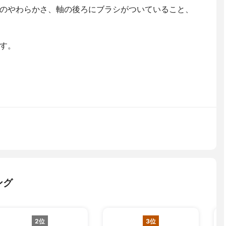
のやわらかさ、軸の後ろにブラシがついていること、
す。
ング
2位
3位