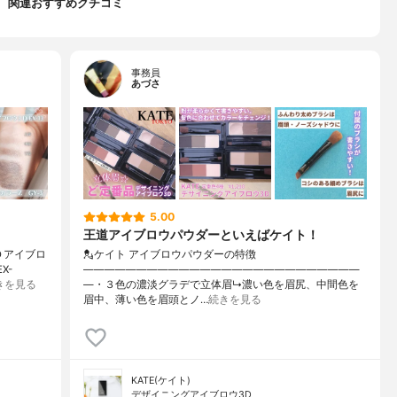
関連おすすめクチコミ
事務員
あづさ
5.00
王道アイブロウパウダーといえばケイト！
Ｄアイブロ
💂ケイト アイブロウパウダーの特徴
X-
——————————————————————————
きを見る
—・３色の濃淡グラデで立体眉↳濃い色を眉尻、中間色を
眉中、薄い色を眉頭とノ…
続きを見る
KATE(ケイト)
デザイニングアイブロウ3D