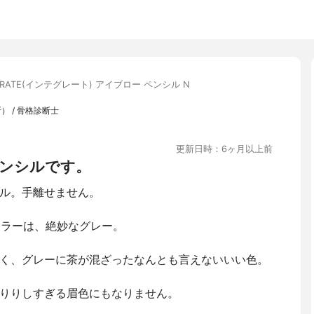
EGRATE(インテグレート) アイブロー ペンシル N
） / 骨格診断士
更新日時：6ヶ月以上前
ンシルです。
ル。手離せません。
カラーは、絶妙なグレー。
く、グレーに茶が混ざったなんとも言えないいい色。
りりしすぎる眉色にもなりません。