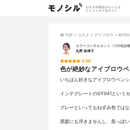
おすすめ商品がもらえる
クチコミポイ活サイト
TOP
コスメ
アイブロウ
INT
カラーコンサルタント（120色診断
丸野 奈津子
5.00
色が絶妙なアイブロウペ
いちばん好きなアイブロウペンシ
インテグレートのGY941という
グレーといってもねずみ色ではな
黒髪にも浮きませんし、黒っぽい