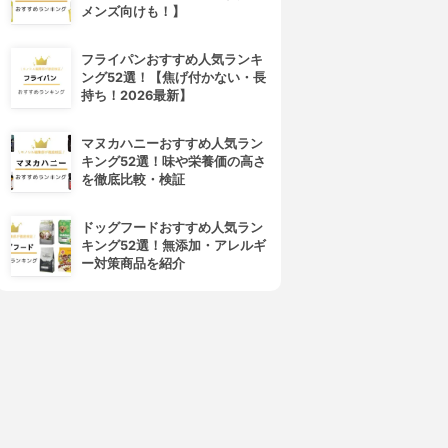
メンズ向けも！】
フライパンおすすめ人気ランキ
ング52選！【焦げ付かない・長
持ち！2026最新】
マヌカハニーおすすめ人気ラン
キング52選！味や栄養価の高さ
を徹底比較・検証
eavy Rotation(ヘビーローテ
CEZANNE(セザンヌ)
ーション)
超細芯アイブロウ
カラーリングアイブロウ
3.89
(55)
ドッグフードおすすめ人気ラン
3.89
(109)
¥498
キング52選！無添加・アレルギ
¥592
ー対策商品を紹介