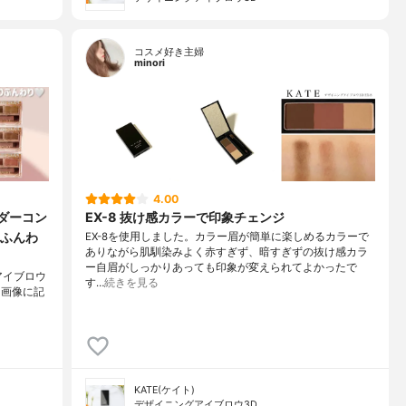
コスメ好き主婦
minori
4.00
ダーコン
EX-8 抜け感カラーで印象チェンジ
ふんわ
EX-8を使用しました。カラー眉が簡単に楽しめるカラーで
ありながら肌馴染みよく赤すぎず、暗すぎずの抜け感カラ
ー自眉がしっかりあっても印象が変えられてよかったで
アイブロウ
す…
続きを見る
 画像に記
KATE(ケイト)
デザイニングアイブロウ3D