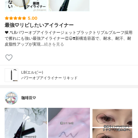
5.00
最強♡リピしたいアイライナー
❤︎.*⁡LBパワーオブアイライナージェットブラック⁡トリプルプルーフ採用
で擦れにも強い最強アイライナー👏😆❣️⁡新構造容器で、耐水、耐汗、耐
皮脂性アップが実現…
続きを見る
LB(エルビー)
パワーオブアイライナー リキッド
珈琲豆♡