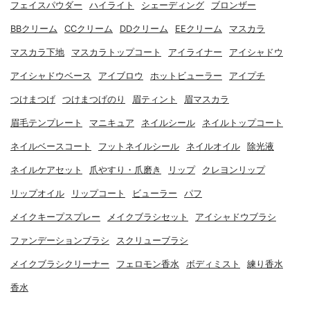
フェイスパウダー
ハイライト
シェーディング
ブロンザー
BBクリーム
CCクリーム
DDクリーム
EEクリーム
マスカラ
マスカラ下地
マスカラトップコート
アイライナー
アイシャドウ
アイシャドウベース
アイブロウ
ホットビューラー
アイプチ
つけまつげ
つけまつげのり
眉ティント
眉マスカラ
眉毛テンプレート
マニキュア
ネイルシール
ネイルトップコート
ネイルベースコート
フットネイルシール
ネイルオイル
除光液
ネイルケアセット
爪やすり・爪磨き
リップ
クレヨンリップ
リップオイル
リップコート
ビューラー
パフ
メイクキープスプレー
メイクブラシセット
アイシャドウブラシ
ファンデーションブラシ
スクリューブラシ
メイクブラシクリーナー
フェロモン香水
ボディミスト
練り香水
香水