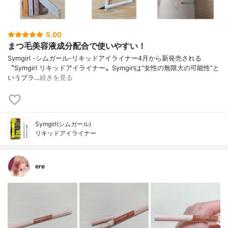
5.00
まつ毛美容液成分配合で使いやすい！
Symgirl -シムガール-リキッドアイライナー4月から新発売される
〝Symgirl リキッドアイライナー〟Symgirlは“女性の無限大の可能性”と
いうブラ…
続きを見る
Symgirl(シムガール)
リキッドアイライナー
ere