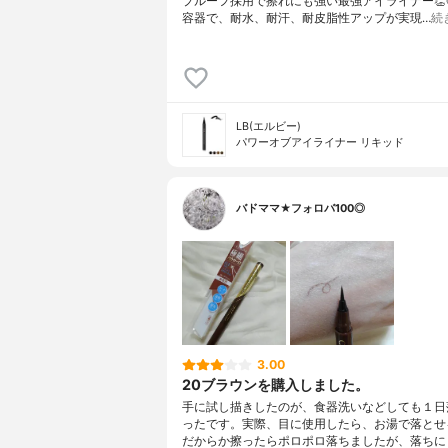
プルーフ採用で擦れにも強い最強アイライナー👏😆
容器で、耐水、耐汗、耐皮脂性アップが実現…
続
LB(エルビー)
パワーオブアイライナー リキッド
バドママ★フォロバ100◎
3.00
20ブラウンを購入しました。
手に試し描きしたのが、食器洗いなどしても１日
ったです。実際、目に使用したら、お湯で落とせ
だからか擦ったらポロポロ落ちましたが、落ちに