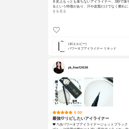
Ｂ史上もっとも落ちないアイライナー、3秒で落
るという特徴があり、汗や皮脂だけでなく擦れに
きを見る
LB(エルビー)
パワーオブアイライナー リキッド
yk_free12636
5.00
最強♡リピしたいアイライナー
❤︎.*⁡LBパワーオブアイライナージェットブラック