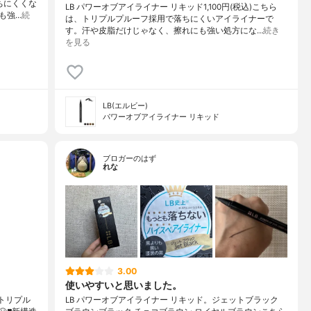
ちにくくな
LB パワーオブアイライナー リキッド1,100円(税込)こちら
も強…
続
は、トリプルプルーフ採用で落ちにくいアイライナーで
す。汗や皮脂だけじゃなく、擦れにも強い処方にな…
続き
を見る
LB(エルビー)
パワーオブアイライナー リキッド
ブロガーのはず
れな
3.00
使いやすいと思いました。
⁡トリプル
LB パワーオブアイライナー リキッド。ジェットブラック