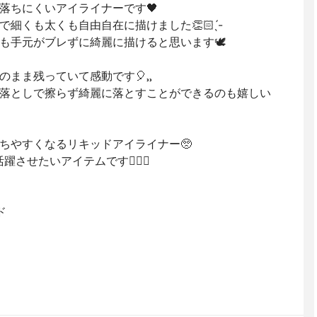
落ちにくいアイライナーです🖤
くも太くも自由自在に描けました👏🏻 ̖́-
も手元がブレずに綺麗に描けると思います🕊
まま残っていて感動です🎈⸒⸒
落としで擦らず綺麗に落とすことができるのも嬉しい
ちやすくなるリキッドアイライナー🥺
せたいアイテムです🙋🏻‍♀️
ド