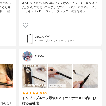
量感があっ
#PRLBで人気の3秒で滲みにくくなるアイライナーを提供い
ころも好
ただいたので使ってみました♡☑︎ LB パワーオブアイライナ
ド仕…
続
ーリキッド☑︎PE-1 ジェットブラック …
続きを見る
LB(エルビー)
パワーオブアイライナー リキッド
ひとみん
5.00
トリプルプルーフ最強※アイライナー ※LB内にお
ける会社比
こちらはＬ