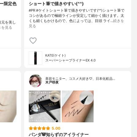
ナー限定色
ショート筆で描きやすい(^^)
#PR #ケイトショート筆で描きやすいです(^^)ショート筆で
コシがあるので極細ラインが安定して細かく描けます。太
ン
くも細くもかけるので、色によっては、目頭 ライ…
続きを
、目元を美し
見る
きを見る
KATE(ケイト)
スーパーシャープライナーEX 4.0
美容モニター、コスメ大好き♡、日本化粧品…
木戸咲夜
5.00
パンダ🐼知らずのアイライナー