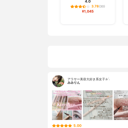
4.0
3.78
(30)
¥1,045
アラサー美容大好き系女子✰ˊ˗
みみりん
5.00