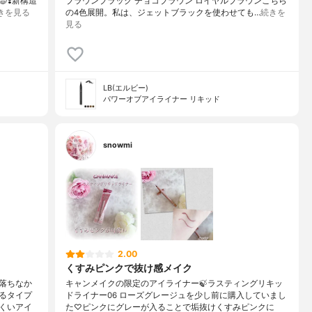
❣️⁡新構造
ブラウンブラック チョコブラウン ロイヤルブラウンこちら
きを見る
の4色展開。私は、ジェットブラックを使わせても…
続きを
見る
LB(エルビー)
パワーオブアイライナー リキッド
snowmi
2.00
くすみピンクで抜け感メイク
落ちなか
キャンメイクの限定のアイライナー🍃ラスティングリキッ
るタイプ
ドライナー06 ローズグレージュを少し前に購入していまし
くいアイ
た♡ピンクにグレーが入ることで垢抜けくすみピンクに