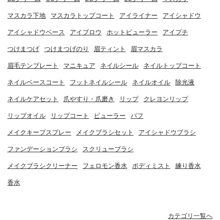
マスカラ下地
マスカラトップコート
アイライナー
アイシャドウ
アイシャドウベース
アイブロウ
ホットビューラー
アイプチ
つけまつげ
つけまつげのり
眉ティント
眉マスカラ
眉毛テンプレート
マニキュア
ネイルシール
ネイルトップコート
ネイルベースコート
フットネイルシール
ネイルオイル
除光液
ネイルケアセット
爪やすり・爪磨き
リップ
クレヨンリップ
リップオイル
リップコート
ビューラー
パフ
メイクキープスプレー
メイクブラシセット
アイシャドウブラシ
ファンデーションブラシ
スクリューブラシ
メイクブラシクリーナー
フェロモン香水
ボディミスト
練り香水
香水
カテゴリ一覧へ