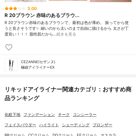
3.00
R 20ブラウン 赤味のあるブラウ...
R 20ブラウン赤味のあるブラウンで、最初は色が薄め。 振ってから使
うと良さそうです✨ 細いのから太いのまで自由に描けるから 太さが丁
度良い！！！ 脂性肌だから…
続きを見る
CEZANNE(セザンヌ)
極細アイライナーEX
リキッドアイライナー関連カテゴリ：おすすめ商
品ランキング
化粧下地
ファンデーション
チーク
コンシーラー
フェイスパウダー
ハイライト
シェーディング
ブロンザー
BBクリーム
CCクリーム
DDクリーム
EEクリーム
マスカラ