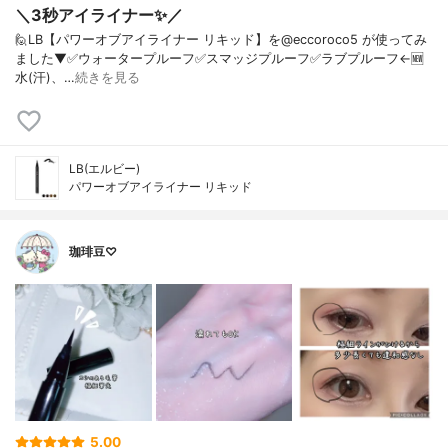
＼3秒アイライナー✨／ ⁡ ⁡
🙋LB【パワーオブアイライナー リキッド】を@eccoroco5 が使ってみ
ました⁡⁡⁡▼⁡✅ウォータープルーフ✅スマッジプルーフ✅ラブプルーフ←🆕⁡
水(汗)、…
続きを見る
LB(エルビー)
パワーオブアイライナー リキッド
珈琲豆♡
5.00