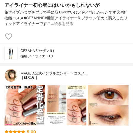
アイライナー初心者にはいいかもしれないが
筆タイプかつプチプラで手に取りやすいけど色々惜しかったです😣#断
捨離コスメ#CEZANNE#極細アイライナーR ブラウン初めて購入したリ
キッドアイライナーですこ…
続きを見る
CEZANNE(セザンヌ)
極細アイライナーEX
MAQUIA公式インフルエンサー・コスメ…
｜ほなみ｜
5.00