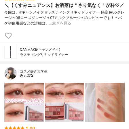
＼【くすみニュアンス】お洒落は＂さり気なく＂が粋♡／
今回は、#キャンメイク #ラスティングリキッドライナー 限定色05グレ
ージュ06ローズグレージュ07ミルクブルージュのレビューです！＊パ
ケや使用感などの詳細は、…
続きを見る
CANMAKE(キャンメイク)
ラスティングリキッドライナー
コスメ好き大学生
みぃぽな
5.00