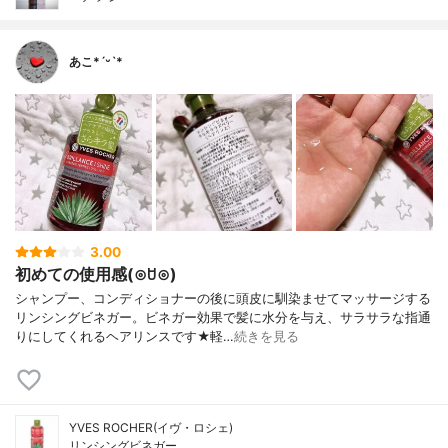
あこ*ˊᵕˋ*
3.00
初めての使用感(⊙ꇴ⊙)
シャンプー、コンディショナーの後に頭皮に馴染ませてマッサージする
リンシングビネガー。ビネガー効果で髪に水分を与え、サラサラな指通
りにしてくれるヘアリンスです★軽…
続きを見る
YVES ROCHER(イヴ・ロシェ)
リンシングビネガー