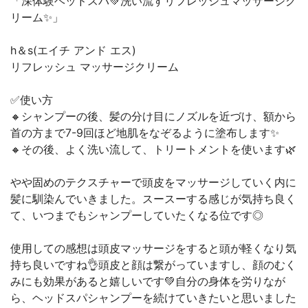
「深体験ヘッドスパ💚洗い流すリフレッシュマッサージク
リーム✨」
h＆s(エイチ アンド エス)
リフレッシュ マッサージクリーム
✅使い方
🔸シャンプーの後、髪の分け目にノズルを近づけ、額から
首の方まで7-9回ほど地肌をなぞるように塗布します✨
🔸その後、よく洗い流して、トリートメントを使います🌿
やや固めのテクスチャーで頭皮をマッサージしていく内に
髪に馴染んでいきました。スースーする感じが気持ち良く
て、いつまでもシャンプーしていたくなる位です◎
使用しての感想は頭皮マッサージをすると頭が軽くなり気
持ち良いですね👌頭皮と顔は繋がっていますし、顔のむく
みにも効果があると嬉しいです💚自分の身体を労りなが
ら、ヘッドスパシャンプーを続けていきたいと思いました