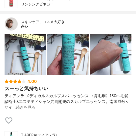
リンシングビネガー
スキンケア、コスメ大好き
みぃ
4.00
スーっと気持ちいい
ティアレラ メディカルスカルプスパエッセンス 〈育毛剤〉150ml 毛髪
診断士&エステティシャン共同開発のスカルプエッセンス。 南国成分×
サイ…
続きを見る
TIARERA(ティアレラ)