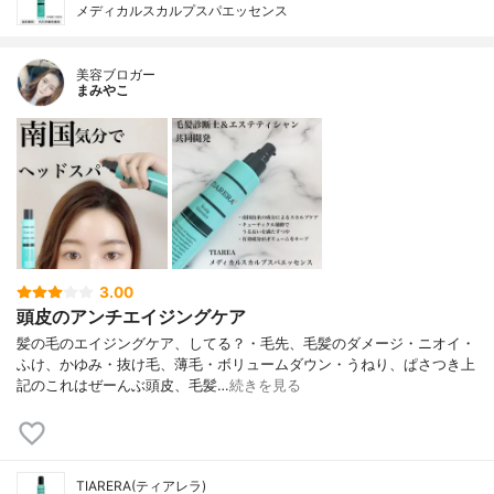
メディカルスカルプスパエッセンス
美容ブロガー
まみやこ
3.00
頭皮のアンチエイジングケア
髪の毛のエイジングケア、してる？⁡・毛先、毛髪のダメージ・ニオイ・
ふけ、かゆみ・抜け毛、薄毛・ボリュームダウン・うねり、ぱさつき⁡上
記のこれはぜーんぶ頭皮、毛髪…
続きを見る
TIARERA(ティアレラ)