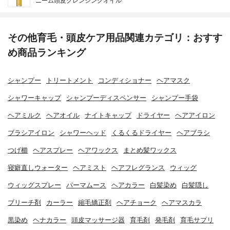
ニーム頭皮クレンジングオイル
その他育毛・頭皮ケア用品関連カテゴリ：おすす
め商品ランキング
シャンプー
トリートメント
コンディショナー
ヘアマスク
シャワーキャップ
シャンプーディスペンサー
シャンプー手袋
ヘアミルク
ヘアオイル
ナイトキャップ
ドライヤー
ヘアアイロン
ブラシアイロン
シャワーヘッド
くるくるドライヤー
ヘアブラシ
つげ櫛
ヘアスプレー
ヘアワックス
まとめ髪ワックス
寝癖直しウォーター
ヘアミスト
ヘアフレグランス
ウィッグ
ウィッグスプレー
パーマムース
ヘアカラー
白髪染め
白髪隠し
ブリーチ剤
カーラー
縮毛矯正剤
ヘアチョーク
ヘアマスカラ
黒染め
ヘナカラー
頭皮マッサージ器
育毛剤
発毛剤
育毛サプリ