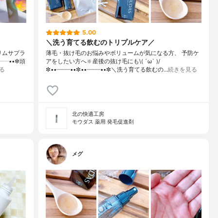
5.00
＼洗う育てる飲むのトリプルケア／
✼リムサプラ
薄毛・抜け毛のお悩みやボリュームが気になる方、 予防ケ
┈┈••✼頭
アをしたい方へ🔆産後の抜け毛にも\( ´ω` )/
る
✼••┈┈┈┈••✼••┈┈┈┈••✼＼洗う育てる飲むの…
続きを見る
北の快適工房
モウダス 薬用 発毛促進剤
メグ