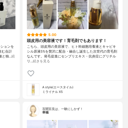
5.00
頭皮用の美容液です！育毛剤でもあります！
ーションを
こちら、頭皮用の美容液で、ヒト幹細胞培養液とキャピキ
含む合計
シル原液5%を贅沢に配合・融合し誕生した次世代の育毛剤
種と独…
続
なんです。発毛促進にセンブリエキス・抗炎症にグリチル
リ…
続きを見る
A style(エースタイル)
ミライナル X5
百聞百見は、一験にしかず！
幸福