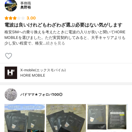
事務職
奥野裕
3.00
電波は良いけれどもわざわざ選ぶ必要はない気がします
格安SIMへの乗り換えを考えたときに電波の入りが良いと聞いてHORIE
MOBILEを選びました。ただ実質契約してみると、大手キャリアよりも
少し安い程度で、格安…
続きを見る
X-mobile(エックスモバイル)
HORIE MOBILE
バドママ★フォロバ100◎