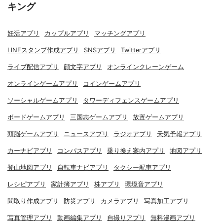
キング
妊活アプリ
カップルアプリ
マッチングアプリ
LINEスタンプ作成アプリ
SNSアプリ
Twitterアプリ
ライブ配信アプリ
顔文字アプリ
オンラインクレーンゲーム
オンラインゲームアプリ
コインゲームアプリ
ソーシャルゲームアプリ
タワーディフェンスゲームアプリ
ボードゲームアプリ
三国志ゲームアプリ
放置ゲームアプリ
頭脳ゲームアプリ
ニュースアプリ
ラジオアプリ
天気予報アプリ
カーナビアプリ
コンパスアプリ
乗り換え案内アプリ
地図アプリ
登山地図アプリ
自転車ナビアプリ
タクシー配車アプリ
レシピアプリ
家計簿アプリ
株アプリ
環境音アプリ
間取り作成アプリ
防災アプリ
カメラアプリ
写真加工アプリ
写真管理アプリ
動画編集アプリ
自撮りアプリ
無料漫画アプリ