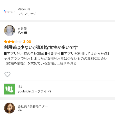
Verysure
マリマリッジ
自営業
八ヶ岳
3.00
利用者は少ないが真剣な女性が多いです
■アプリ利用時の年齢38歳■性別男性■アプリを利用してよかった点3
ヶ月プランで利用しましたが女性利用者は少ないものの真剣な出会い
（結婚を前提）を求めている女性が…
続きを見る
IBJ
youbride(ユーブライド)
会社員 / 美容モニター
みこ