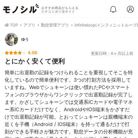
おすすめ商品がもらえる
クチコミポイ活サイト
TOP
アプリ
勤怠管理アプリ
infiniteloop(インフィニットルー
ゆう
4.00
更新日時：6ヶ月以上前
とにかく安くて便利
簡単に出退勤の記録をつけられることを重視してそこを特
化しているので簡単便利です。3つの打刻方法を採用して
いますね。Webでシュキーンは使い慣れたPCやスマート
フォンのブラウザからワンクリックで出退勤記録が完了し
ます。かざしてシュキーンでは交通系ICカードや電子マネ
ー系ICカードだけでなく、AndroidやIOS端末をかざすだ
けで出退勤記録が可能。とおってシュキーンは親機端末の
近くを子機（Android / IOS端末）を持って通るだけで打
刻ができる手軽さが魅力です。勤怠データの分析機能が充