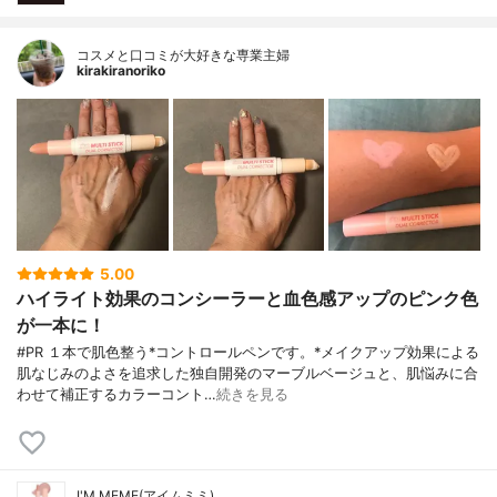
コスメと口コミが大好きな専業主婦
kirakiranoriko
5.00
ハイライト効果のコンシーラーと血色感アップのピンク色
が一本に！
#PR １本で肌色整う*コントロールペンです。*メイクアップ効果による
肌なじみのよさを追求した独自開発のマーブルベージュと、肌悩みに合
わせて補正するカラーコント…
続きを見る
I'M MEME(アイムミミ)