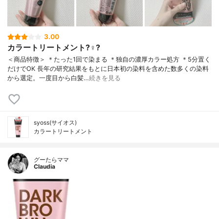
3.00
カラートリートメント?‍♀️?
＜商品特徴＞ ＊たった1回で染まる ＊独自の濃厚カラー処方 ＊5分置く
だけでOK ⻑年の研究結果をもとに⽇本初の染料を含めた数多くの染料
から選定。⼀度⽬から⽩髪…
続きを見る
syoss(サイオス)
カラートリートメント
グーたらママ
Claudia