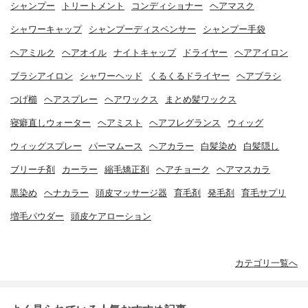
シャンプー
トリートメント
コンディショナー
ヘアマスク
シャワーキャップ
シャンプーディスペンサー
シャンプー手袋
ヘアミルク
ヘアオイル
ナイトキャップ
ドライヤー
ヘアアイロン
ブラシアイロン
シャワーヘッド
くるくるドライヤー
ヘアブラシ
つげ櫛
ヘアスプレー
ヘアワックス
まとめ髪ワックス
寝癖直しウォーター
ヘアミスト
ヘアフレグランス
ウィッグ
ウィッグスプレー
パーマムース
ヘアカラー
白髪染め
白髪隠し
ブリーチ剤
カーラー
縮毛矯正剤
ヘアチョーク
ヘアマスカラ
黒染め
ヘナカラー
頭皮マッサージ器
育毛剤
発毛剤
育毛サプリ
増毛パウダー
頭皮ケアローション
カテゴリ一覧へ