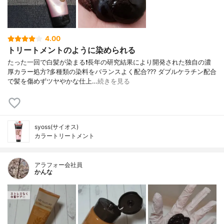
4.00
トリートメントのように染められる
たった一回で白髪が染まる❗長年の研究結果により開発された独自の濃
厚カラー処方?多種類の染料をバランスよく配合??? ダブルケラチン配合
で髪を傷めずツヤやかな仕上…
続きを見る
syoss(サイオス)
カラートリートメント
アラフォー会社員
かんな