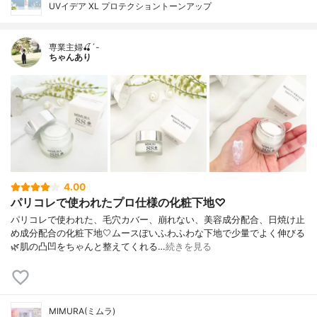
UVイデア XL プロテクショントーンアップ
専業主婦🍒´-
ちゃんあり
4.00
パリコレで使われたプロ仕様の化粧下地♡
パリコレで使われた、毛穴カバー、崩れない、美容成分配合、日焼け止
め成分配合の化粧下地🤍ムースぽいふわふわな下地で少量でよく伸びる
🌿肌の凸凹をちゃんと整えてくれる…
続きを見る
MIMURA(ミムラ)