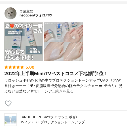
専業主婦
necopen/フォロバ♡
5.00
2022年上半期MimiTVベストコスメ下地部門1位！
ラロッシュポゼの下地の中でプロテクショントーンアップUVクリアが1
番好きーーー！💖･皮脂吸着成分配合の軽めテクスチャー☁️･テカリに見
えない自然なツヤでトーンア…
続きを見る
LAROCHE-POSAY(ラ ロッシュ ポゼ)
UVイデア XL プロテクショントーンアップ