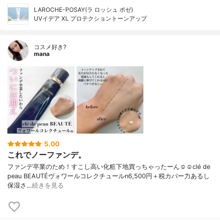
LAROCHE-POSAY(ラ ロッシュ ポゼ)
UVイデア XL プロテクショントーンアップ
コスメ好き?
mana
5.00
これでノーファンデ。
ファンデ卒業のため！すこし高い化粧下地買っちゃったーん☺️☺️clé de
peau BEAUTÉヴォワールコレクチュールn6,500円＋税カバー力あるし
保湿さ…
続きを見る