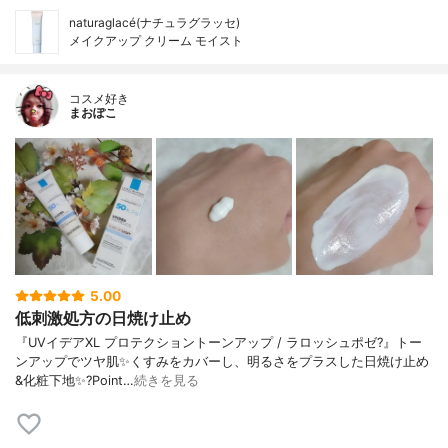
naturaglacé(ナチュラグラッセ)
メイクアップ クリーム モイスト
コスメ好き
まおぽこ
5.00
低刺激処方の日焼け止め
『UVイデアXL プロテクショントーンアップ / ラロッシュポゼ?』トー
ンアップでツヤ肌✨くすみをカバーし、明るさをプラスした日焼け止め
&化粧下地✨?Point…
続きを見る