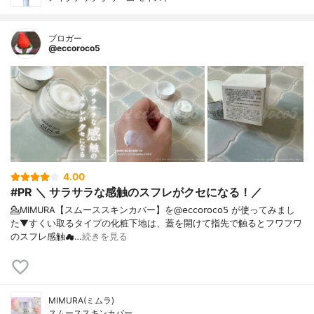
ブロガー
@eccoroco5
4.00
#PR ＼ サラサラな感触のスフレがクセになる！／
💁MIMURA【スムーススキンカバー】を@𝖾𝖼𝖼𝗈𝗋𝗈𝖼𝗈𝟧 が使ってみまし
た⁡⁡▼⁡すくい取るタイプの化粧下地は、蓋を開けて指先で触るとフワフワ
のスフレ感触☁…
続きを見る
MIMURA(ミムラ)
スムーススキンカバー