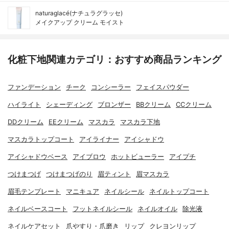
naturaglacé(ナチュラグラッセ)
メイクアップ クリーム モイスト
化粧下地関連カテゴリ：おすすめ商品ランキング
ファンデーション
チーク
コンシーラー
フェイスパウダー
ハイライト
シェーディング
ブロンザー
BBクリーム
CCクリーム
DDクリーム
EEクリーム
マスカラ
マスカラ下地
マスカラトップコート
アイライナー
アイシャドウ
アイシャドウベース
アイブロウ
ホットビューラー
アイプチ
つけまつげ
つけまつげのり
眉ティント
眉マスカラ
眉毛テンプレート
マニキュア
ネイルシール
ネイルトップコート
ネイルベースコート
フットネイルシール
ネイルオイル
除光液
ネイルケアセット
爪やすり・爪磨き
リップ
クレヨンリップ