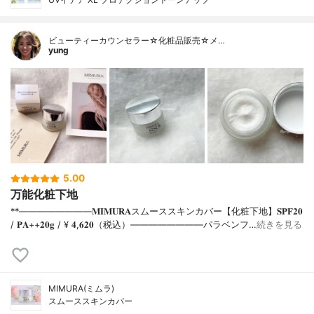
ビューティーカウンセラー☆化粧品販売☆メ…
yung
5.00
万能化粧下地
**⁡⁡⁡————————⁡𝐌𝐈𝐌𝐔𝐑𝐀スムーススキンカバー【化粧下地】𝐒𝐏𝐅𝟐𝟎
/ 𝐏𝐀++⁡𝟐𝟎𝐠 / ¥ 𝟒,𝟔𝟐𝟎（税込）⁡————————パラベンフ…
続きを見る
MIMURA(ミムラ)
スムーススキンカバー