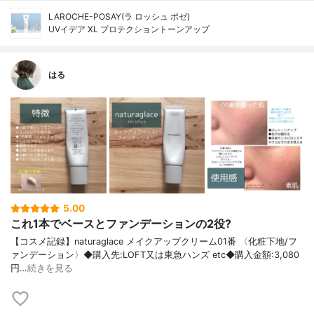
LAROCHE-POSAY(ラ ロッシュ ポゼ)
UVイデア XL プロテクショントーンアップ
はる
5.00
これ1本でベースとファンデーションの2役?
【コスメ記録】naturaglace メイクアップクリーム01番 〈化粧下地/フ
ァンデーション〉◆購入先:LOFT又は東急ハンズ etc◆購入金額:3,080
円…
続きを見る