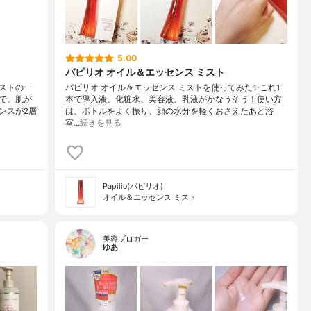
5.00
パピリオ オイル＆エッセンス ミスト
ストの一
パピリオ オイル＆エッセンス ミストを使ってみた✨これ1
で、肌が
本で導入液、化粧水、美容液、乳液がかなうそう！使い方
ンスが2層
は、ボトルをよく振り、顔の水分を軽くおさえたあと浴
室…
続きを見る
Papilio(パピリオ)
オイル＆エッセンス ミスト
美容ブロガー
ゆあ