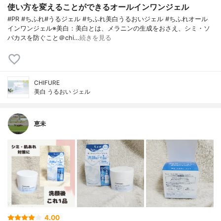
使い方を変えることができるオールインワンジェル
#PR #ちふれ#うるジェル #ちふれ美白うるおいジェル #ちふれオール
インワンジェル※美白：美白とは、メラニンの生成をおさえ、シミ・ソ
バカスを防ぐこと＠chi…
続きを見る
CHIFURE
美白 うるおい ジェル
恵未
4.00