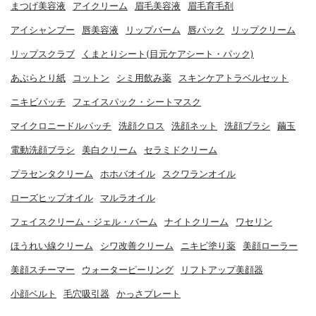
まつげ美容液
アイクリーム
眉毛美容液
眉毛育毛剤
アイシャンプー
唇美容液
リップバーム
唇パック
リップクリーム
リップスクラブ
くまとりシート(目元ケアシート・パック)
あぶらとり紙
コットン
シミ用飲み薬
スキンケアトラベルセット
ニキビパッチ
フェイスパック・シートマスク
マイクロニードルパッチ
洗顔クロス
洗顔ネット
洗顔ブラシ
繭玉
電動洗顔ブラシ
美白クリーム
セラミドクリーム
プラセンタクリーム
ホホバオイル
スクワランオイル
ローズヒップオイル
マルラオイル
フェイスクリーム・ジェル・バーム
ナイトクリーム
ワセリン
ほうれい線クリーム
シワ改善クリーム
ニキビ塗り薬
美顔ローラー
美顔スチーマー
ウォーターピーリング
リフトアップ美顔器
小顔ベルト
毛穴吸引器
かっさプレート