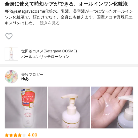
全身に使えて時短ケアができる、オールインワン化粧液
#PR@setagayacosme化粧水、乳液、美容液が一つになったオールイン
ワン化粧液で、顔だけでなく、全身にも使えます。国産アコヤ真珠貝エ
キス*1をはじめ、…
続きを見る
世田谷コスメ(Setagaya COSME)
パールエンリッチローション
美容ブロガー
ゆあ
4.00