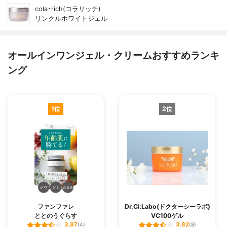
cola･rich(コラリッチ)
リンクルホワイトジェル
オールインワンジェル・クリームおすすめランキ
ング
1位
2位
ファンファレ
Dr.Ci:Labo(ドクターシーラボ)
ととのうぐらす
VC100ゲル
3.87
3.82
(4)
(8)