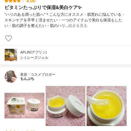
4.00
ビタミンたっぷりで保湿&美白ケア✨
"ハリのある潤った肌へ"＊こんな方にオススメ・肌荒れに悩んでいる・
スキンケアを手早く済ませたい・一つのアイテムで美白も保湿もした
い・肌の調子を整えたい・肌のハリ…
続きを見る
APLIN(アプリン)
シミレーズジェル
美容・コスメブロガー
もんぷち