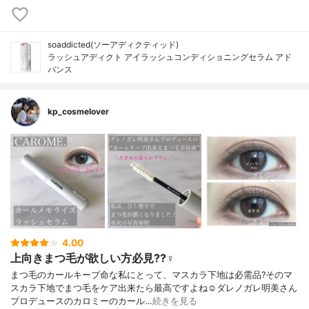
soaddicted(ソーアディクティッド)
ラッシュアディクト アイラッシュコンディショニングセラム アド
バンス
kp_cosmelover
4.00
上向きまつ毛が欲しい方必見??‍♀️
まつ毛のカールキープ命な私にとって、マスカラ下地は必需品?そのマ
スカラ下地でまつ毛をケア出来たら最高ですよね☺️ダレノガレ明美さん
プロデュースのカロミーのカール…
続きを見る