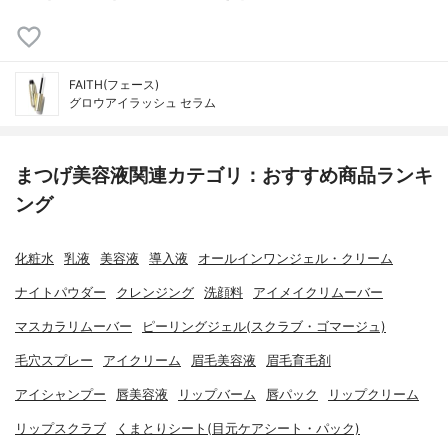
FAITH(フェース)
グロウアイラッシュ セラム
まつげ美容液関連カテゴリ：おすすめ商品ランキ
ング
化粧水
乳液
美容液
導入液
オールインワンジェル・クリーム
ナイトパウダー
クレンジング
洗顔料
アイメイクリムーバー
マスカラリムーバー
ピーリングジェル(スクラブ・ゴマージュ)
毛穴スプレー
アイクリーム
眉毛美容液
眉毛育毛剤
アイシャンプー
唇美容液
リップバーム
唇パック
リップクリーム
リップスクラブ
くまとりシート(目元ケアシート・パック)