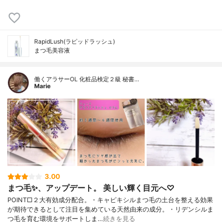
RapidLush(ラピッドラッシュ)
まつ毛美容液
働くアラサーOL 化粧品検定２級 秘書…
Marie
3.00
まつ毛✨、アップデート。 美しい輝く目元へ♡
POINT□２大有効成分配合。・キャピキシルまつ毛の土台を整える効果
が期待できるとして注目を集めている天然由来の成分。・リデンシルま
つ毛を育む環境をサポートしま…
続きを見る