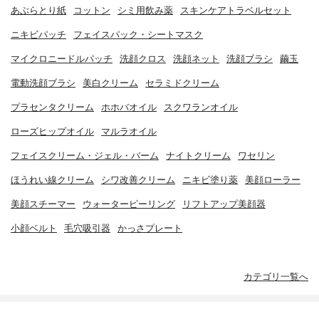
あぶらとり紙
コットン
シミ用飲み薬
スキンケアトラベルセット
ニキビパッチ
フェイスパック・シートマスク
マイクロニードルパッチ
洗顔クロス
洗顔ネット
洗顔ブラシ
繭玉
電動洗顔ブラシ
美白クリーム
セラミドクリーム
プラセンタクリーム
ホホバオイル
スクワランオイル
ローズヒップオイル
マルラオイル
フェイスクリーム・ジェル・バーム
ナイトクリーム
ワセリン
ほうれい線クリーム
シワ改善クリーム
ニキビ塗り薬
美顔ローラー
美顔スチーマー
ウォーターピーリング
リフトアップ美顔器
小顔ベルト
毛穴吸引器
かっさプレート
カテゴリ一覧へ