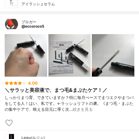
アイラッシュセラム
ブロガー
@eccoroco5
4.00
＼サラッと美容液で、まつ毛&まぶたケア！／
しっかりまつ育、できていますか？特に毎月ぺースでまつエクやまつパ
をしてる人！はい、私です。←ラッシュリフトの虜。《まつ毛・まぶた
の集中ケアで、映える目元に導く次…
続きを見る
Lejeu(ルジュ)