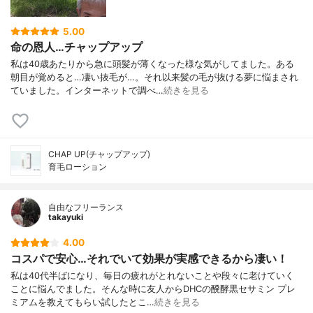
5.00
命の恩人…チャップアップ
私は40歳あたりから急に頭髪が薄くなった様な気がしてました。ある
朝目が覚めると…凄い抜毛が…。それ以来髪の毛が抜ける夢に悩まされ
ていました。インターネットで調べ…
続きを見る
CHAP UP(チャップアップ)
育毛ローション
自由なフリーランス
takayuki
4.00
コスパで安心…それでいて効果が実感できるから凄い！
私は40代半ばになり、毎日の疲れがとれないことや段々に老けていく
ことに悩んでました。そんな時に友人からDHCの醗酵黒セサミン プレ
ミアムを教えてもらい試したとこ…
続きを見る