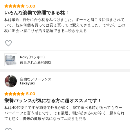
5.00
いろんな姿勢で熟睡できる枕！
私は最近…自分に合う枕をみつけました。ずーっと肩こりに悩まされて
いて、枕を何個も買っては変え買っては変えてきました。ですが、この
枕に出会い肩こりが治り熟睡できる…
続きを見る
Roky(ロッキー)
改良された新発想枕
自由なフリーランス
takayuki
5.00
栄養バランスが気になる方に超オススメです！
私は40代後半ですが独身で外食が多く、家で食べる時があってもウー
バーイーツと言う感じです。でも最近、朝が起きるのが辛く…起きられ
ても怠く…将来の健康が気になって…
続きを見る