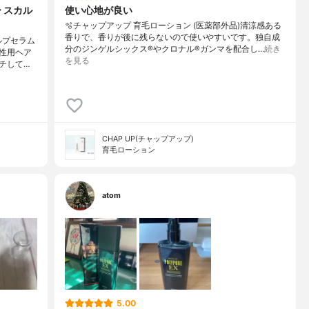
 スカル
使い心地が良い
🫧チャップアップ 育毛ローション (医薬部外品)清涼感ある
香りで、香りが後に残らないので使いやすいです。独自成
ルプセラム
分のジンゲルシックス®やクロナル®ガンマを配合し…
続き
性用ヘア
を見る
チして…
CHAP UP(チャップアップ)
育毛ローション
atom
5.00