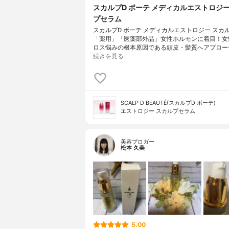
スカルプD ボーテ メディカルエストロジー
プセラム
スカルプD ボーテ メディカルエストロジー スカ
「薬用」「医薬部外品」女性ホルモンに着目！女
ロス悩みの根本原因である頭皮・髪質へアプロー
続きを見る
SCALP D BEAUTÉ(スカルプD ボーテ)
エストロジー スカルプセラム
美容ブロガー
松本 久美
5.00