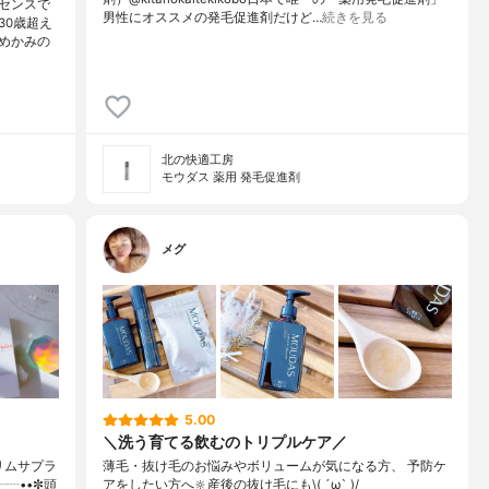
センスで
男性にオススメの発毛促進剤だけど…
続きを見る
30歳超え
めかみの
北の快適工房
モウダス 薬用 発毛促進剤
メグ
5.00
＼洗う育てる飲むのトリプルケア／
✼リムサプラ
薄毛・抜け毛のお悩みやボリュームが気になる方、 予防ケ
┈┈••✼頭
アをしたい方へ🔆産後の抜け毛にも\( ´ω` )/