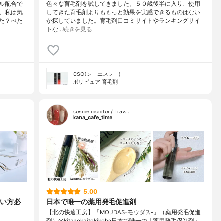
ル配合で
色々な育毛剤を試してきました。５０歳後半に入り、使用
。私は気
してきた育毛剤よりももっと効果を実感できるものはない
た？ぺた
か探していました。育毛剤口コミサイトやランキングサイ
トな…
続きを見る
CSC(シーエスシー)
ポリピュア 育毛剤
cosme monitor / Trav…
kana_cafe_time
5.00
い方必
日本で唯一の薬用発毛促進剤
【北の快適工房】「MOUDAS-モウダス-」（薬用発毛促進
剤）@kitanokaitekikobo日本で唯一の「薬用発毛促進剤」