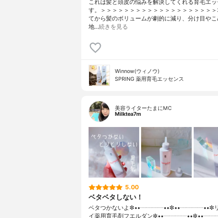
これは髪と頭皮の悩みを解決してくれる育毛エッ
す。＞＞＞＞＞＞＞＞＞＞＞＞＞＞＞＞＞＞＞＞
てから髪のボリュームが劇的に減り、分け目やこ
地…
続きを見る
Winnow(ウィノウ)
SPRING 薬用育毛エッセンス
美容ライターたまにMC
Milktea7m
5.00
ベタベタしない！
ベタつかないよ✼••┈┈┈┈••✼••┈┈┈┈••
イ薬用育毛剤フエルダン✼••┈┈┈┈••✼••┈┈