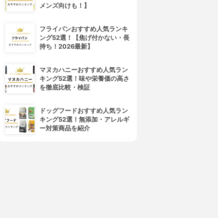
メンズ向けも！】
フライパンおすすめ人気ランキ
ング52選！【焦げ付かない・長
持ち！2026最新】
マヌカハニーおすすめ人気ラン
キング52選！味や栄養価の高さ
を徹底比較・検証
4位
5位
ドッグフードおすすめ人気ラン
キング52選！無添加・アレルギ
ー対策商品を紹介
LABOMO(ラボモ)
SCALP D(スカルプD)
ヘアグロウ ミノキシ5
メディカルミノキ5
3.72
3.66
(14)
(29)