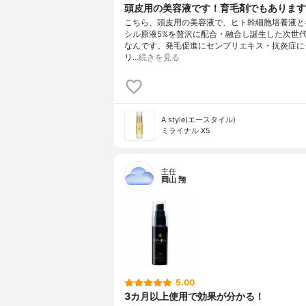
頭皮用の美容液です！育毛剤でもあります
こちら、頭皮用の美容液で、ヒト幹細胞培養液と
シル原液5%を贅沢に配合・融合し誕生した次世
なんです。発毛促進にセンブリエキス・抗炎症に
リ…
続きを見る
A style(エースタイル)
ミライナル X5
主任
岡山 翔
5.00
3カ月以上使用で効果が分かる！