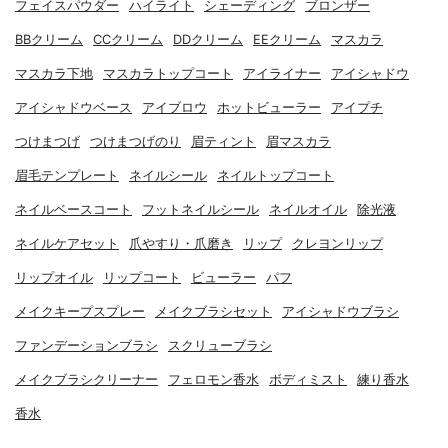
フェイスパウダー
ハイライト
シェーディング
ブロンザー
BBクリーム
CCクリーム
DDクリーム
EEクリーム
マスカラ
マスカラ下地
マスカラトップコート
アイライナー
アイシャドウ
アイシャドウベース
アイブロウ
ホットビューラー
アイプチ
つけまつげ
つけまつげのり
眉ティント
眉マスカラ
眉毛テンプレート
ネイルシール
ネイルトップコート
ネイルベースコート
フットネイルシール
ネイルオイル
除光液
ネイルケアセット
爪やすり・爪磨き
リップ
クレヨンリップ
リップオイル
リップコート
ビューラー
パフ
メイクキープスプレー
メイクブラシセット
アイシャドウブラシ
ファンデーションブラシ
スクリューブラシ
メイクブラシクリーナー
フェロモン香水
ボディミスト
練り香水
香水