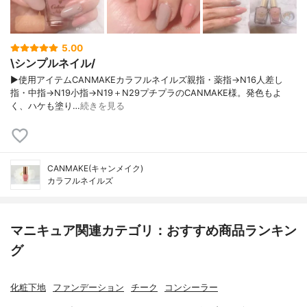
5.00
\シンプルネイル/
▶使用アイテムCANMAKEカラフルネイルズ親指・薬指→N16人差し
指・中指→N19小指→N19＋N29プチプラのCANMAKE様。発色もよ
く、ハケも塗り…
続きを見る
CANMAKE(キャンメイク)
カラフルネイルズ
マニキュア関連カテゴリ：おすすめ商品ランキン
グ
化粧下地
ファンデーション
チーク
コンシーラー