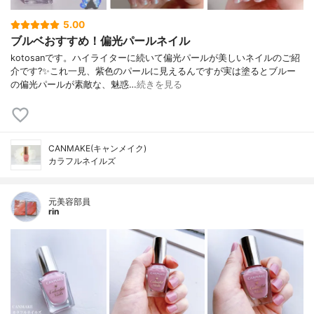
5.00
ブルベおすすめ！偏光パールネイル
kotosanです。ハイライターに続いて偏光パールが美しいネイルのご紹
介です?✨これ一見、紫色のパールに見えるんですが実は塗るとブルー
の偏光パールが素敵な、魅惑…
続きを見る
CANMAKE(キャンメイク)
カラフルネイルズ
元美容部員
rin