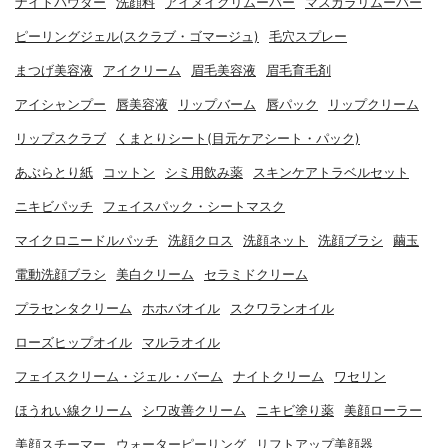
ナイトパウダー
洗顔料
アイメイクリムーバー
マスカラリムーバー
ピーリングジェル(スクラブ・ゴマージュ)
毛穴スプレー
まつげ美容液
アイクリーム
眉毛美容液
眉毛育毛剤
アイシャンプー
唇美容液
リップバーム
唇パック
リップクリーム
リップスクラブ
くまとりシート(目元ケアシート・パック)
あぶらとり紙
コットン
シミ用飲み薬
スキンケアトラベルセット
ニキビパッチ
フェイスパック・シートマスク
マイクロニードルパッチ
洗顔クロス
洗顔ネット
洗顔ブラシ
繭玉
電動洗顔ブラシ
美白クリーム
セラミドクリーム
プラセンタクリーム
ホホバオイル
スクワランオイル
ローズヒップオイル
マルラオイル
フェイスクリーム・ジェル・バーム
ナイトクリーム
ワセリン
ほうれい線クリーム
シワ改善クリーム
ニキビ塗り薬
美顔ローラー
美顔スチーマー
ウォーターピーリング
リフトアップ美顔器