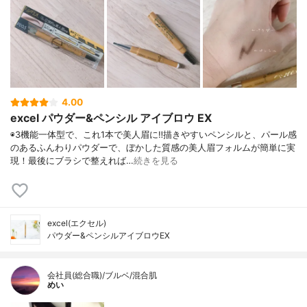
4.00
excel パウダー&ペンシル アイブロウ EX
◉3機能一体型で、これ1本で美人眉に‼︎描きやすいペンシルと、パール感
のあるふんわりパウダーで、ぼかした質感の美人眉フォルムが簡単に実
現！最後にブラシで整えれば…
続きを見る
excel(エクセル)
パウダー&ペンシルアイブロウEX
会社員(総合職)/ブルベ/混合肌
めい