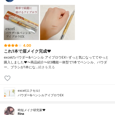
4.00
これ1本で眉メイク完成❤️
excelのパウダー&ペンシル アイブロウEX✨ずっと気になっててやっと
購入しました❤️〜商品紹介〜☑️3機能一体型で1本でペンシル、パウダ
ー、ブラシが1本にな…
続きを見る
excel(エクセル)
パウダー&ペンシルアイブロウEX
時短メイク研究家❤️
Rina