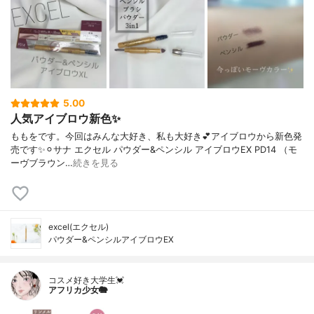
5.00
人気アイブロウ新色✨
ももをです。今回はみんな大好き、私も大好き💕アイブロウから新色発
売です✨⚪︎サナ エクセル パウダー&ペンシル アイブロウEX PD14 （モ
ーヴブラウン…
続きを見る
excel(エクセル)
パウダー&ペンシルアイブロウEX
コスメ好き大学生💓
アフリカ少女🐘