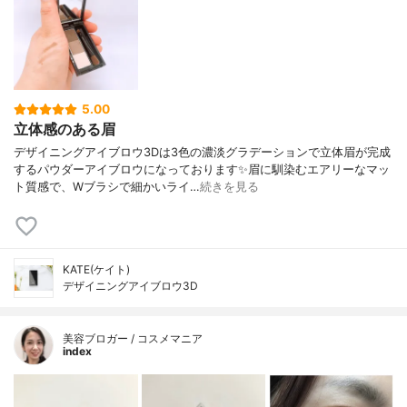
5.00
立体感のある眉
デザイニングアイブロウ3Dは3色の濃淡グラデーションで立体眉が完成
するパウダーアイブロウになっております✨眉に馴染むエアリーなマッ
ト質感で、Wブラシで細かいライ…
続きを見る
KATE(ケイト)
デザイニングアイブロウ3D
美容ブロガー / コスメマニア
index