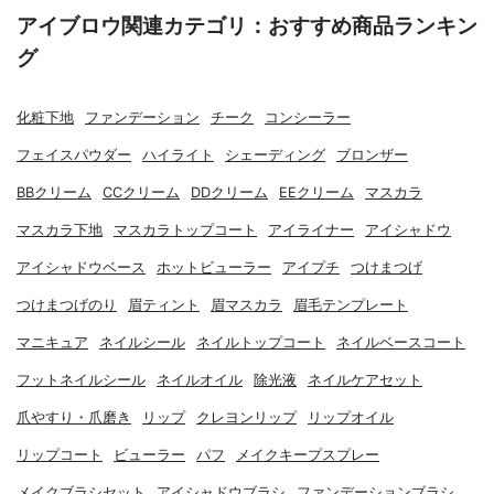
アイブロウ関連カテゴリ：おすすめ商品ランキン
グ
化粧下地
ファンデーション
チーク
コンシーラー
フェイスパウダー
ハイライト
シェーディング
ブロンザー
BBクリーム
CCクリーム
DDクリーム
EEクリーム
マスカラ
マスカラ下地
マスカラトップコート
アイライナー
アイシャドウ
アイシャドウベース
ホットビューラー
アイプチ
つけまつげ
つけまつげのり
眉ティント
眉マスカラ
眉毛テンプレート
マニキュア
ネイルシール
ネイルトップコート
ネイルベースコート
フットネイルシール
ネイルオイル
除光液
ネイルケアセット
爪やすり・爪磨き
リップ
クレヨンリップ
リップオイル
リップコート
ビューラー
パフ
メイクキープスプレー
メイクブラシセット
アイシャドウブラシ
ファンデーションブラシ