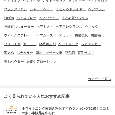
ヘアミルク
ヘアオイル
ナイトキャップ
ドライヤー
ヘアアイロン
ブラシアイロン
シャワーヘッド
くるくるドライヤー
ヘアブラシ
つげ櫛
ヘアスプレー
ヘアワックス
まとめ髪ワックス
寝癖直しウォーター
ヘアミスト
ヘアフレグランス
ウィッグ
ウィッグスプレー
パーマムース
ヘアカラー
白髪染め
白髪隠し
ブリーチ剤
カーラー
縮毛矯正剤
ヘアチョーク
ヘアマスカラ
黒染め
ヘナカラー
頭皮マッサージ器
発毛剤
育毛サプリ
増毛パウダー
頭皮ケアローション
カテゴリ一覧へ
よく見られている人気おすすめ記事
ホワイトニング歯磨き粉おすすめランキング52選！口コミ
の多い市販品を中心に