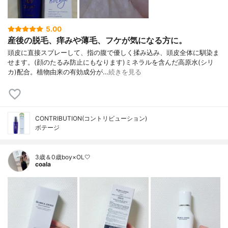
5.00
産後の脱毛、痒みや薄毛、フケが気になる方に。
頭皮に直接スプレーして、指の腹で優しく揉み込み、頭皮全体に馴染ま
せます。(顔のたるみ防止にもなります)ミネラルを含んだ高原水(シリ
カ)配合。植物由来の有効成分が…
続きを見る
CONTRIBUTION(コントリビューション)
ボテージ
3歳＆0歳boy×OL🤍
coala