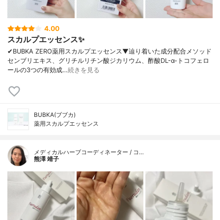
4.00
スカルプエッセンス✨
✔︎BUBKA ZERO薬用スカルプエッセンス▼辿り着いた成分配合メソッド
センブリエキス、グリチルリチン酸ジカリウム、酢酸DL-α-トコフェロ
ールの3つの有効成…
続きを見る
BUBKA(ブブカ)
薬用スカルプエッセンス
メディカルハーブコーディネーター / コ…
熊澤 靖子