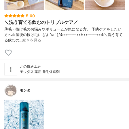
5.00
＼洗う育てる飲むのトリプルケア／
薄毛・抜け毛のお悩みやボリュームが気になる方、 予防ケアをしたい
方へ🔆産後の抜け毛にも\( ´ω` )/✼••┈┈┈┈••✼••┈┈┈┈••✼＼洗う育て
る飲むの…
続きを見る
北の快適工房
モウダス 薬用 発毛促進剤
モンタ