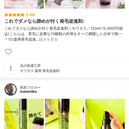
5.00
これでダメなら諦めが付く発毛促進剤♪
これでダメなら諦めが付く発毛促進剤＼モウダス／120ml 15,400円(税
込)こちらは、育毛に必要な13種類の作用をすべて網羅した日本で唯一
＊1の薬用発毛促進…
続きを見る
北の快適工房
モウダス 薬用 発毛促進剤
美容ブロガー
manichiko