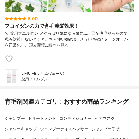
5.00
フコイダンの力で育毛美髪効果！
＼ 薬用フエルダン ／やっぱり気になる薄気…。母が薄毛だったので、
私も対策しないと！とこちら使い始めました?‍♀️⭐️特徴⭐️ターンオーバー
を正常化し、頭皮環境…
続きを見る
LIMU VEIL(リムヴェール)
薬用フエルダン
育毛剤関連カテゴリ：おすすめ商品ランキング
シャンプー
トリートメント
コンディショナー
ヘアマスク
シャワーキャップ
シャンプーディスペンサー
シャンプー手袋