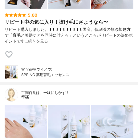
5.00
リピート中の気に入り！抜け毛にさようなら〜
リピート購入しました。⬇︎⬇︎⬇︎⬇︎⬇︎⬇︎⬇︎⬇︎⬇︎⬇︎国産、低刺激の無添加処方
で「育毛と美髪ケアを同時に叶える」というところがリピートの決めポ
イントです…
続きを見る
Winnow(ウィノウ)
SPRING 薬用育毛エッセンス
百聞百見は、一験にしかず！
幸福