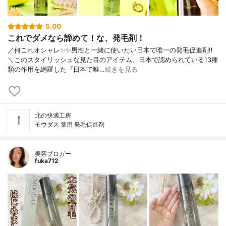
5.00
これでダメなら諦めて！な、発毛剤！
／何これオシャレ✨✨男性と一緒に使いたい日本で唯一の発毛促進剤‼︎
＼このスタイリッシュな見た目のアイテム、日本で認められている13種
類の作用を網羅した『日本で唯…
続きを見る
北の快適工房
モウダス 薬用 発毛促進剤
美容ブロガー
fuka712