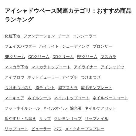
アイシャドウベース関連カテゴリ：おすすめ商品
ランキング
化粧下地
ファンデーション
チーク
コンシーラー
フェイスパウダー
ハイライト
シェーディング
ブロンザー
BBクリーム
CCクリーム
DDクリーム
EEクリーム
マスカラ
マスカラ下地
マスカラトップコート
アイライナー
アイシャドウ
アイブロウ
ホットビューラー
アイプチ
つけまつげ
つけまつげのり
眉ティント
眉マスカラ
眉毛テンプレート
マニキュア
ネイルシール
ネイルトップコート
ネイルベースコート
フットネイルシール
ネイルオイル
除光液
ネイルケアセット
爪やすり・爪磨き
リップ
クレヨンリップ
リップオイル
リップコート
ビューラー
パフ
メイクキープスプレー