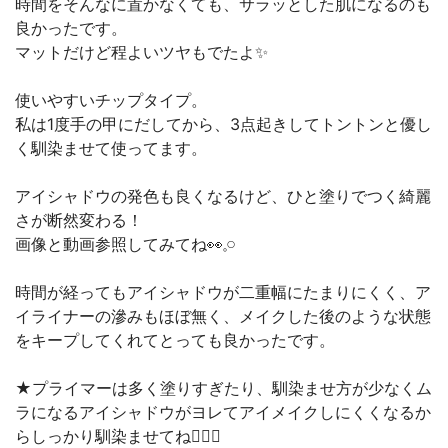
時間をそんなに置かなくても、サラッとした肌になるのも
良かったです。
マットだけど程よいツヤもでたよ✨
使いやすいチップタイプ。
私は1度手の甲にだしてから、3点起きしてトントンと優し
く馴染ませて使ってます。
アイシャドウの発色も良くなるけど、ひと塗りでつく綺麗
さが断然変わる！
画像と動画参照してみてね👀𓈒𓏸
時間が経ってもアイシャドウが二重幅にたまりにくく、ア
イライナーの滲みもほぼ無く、メイクした後のような状態
をキープしてくれてとっても良かったです︎。
★プライマーは多く塗りすぎたり、馴染ませ方が少なくム
ラになるアイシャドウがヨレてアイメイクしにくくなるか
らしっかり馴染ませてね✊🏻💕