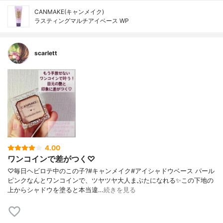
CANMAKE(キャンメイク)
ラスティングマルチアイベース WP
scarlett
4.00
ワンコインで差がつく♡
♡毎日ヘビロテ中のこの子?#キャンメイク#アイシャドウベース パール
ピンクなんとワンコインで、ツヤツヤ大人まぶたになれる✨この下地の
上からシャドウを塗ると本当違…
続きを見る