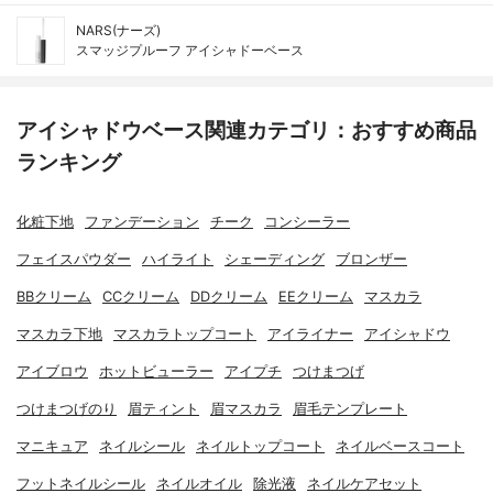
NARS(ナーズ)
スマッジプルーフ アイシャドーベース
アイシャドウベース関連カテゴリ：おすすめ商品
ランキング
化粧下地
ファンデーション
チーク
コンシーラー
フェイスパウダー
ハイライト
シェーディング
ブロンザー
BBクリーム
CCクリーム
DDクリーム
EEクリーム
マスカラ
マスカラ下地
マスカラトップコート
アイライナー
アイシャドウ
アイブロウ
ホットビューラー
アイプチ
つけまつげ
つけまつげのり
眉ティント
眉マスカラ
眉毛テンプレート
マニキュア
ネイルシール
ネイルトップコート
ネイルベースコート
フットネイルシール
ネイルオイル
除光液
ネイルケアセット