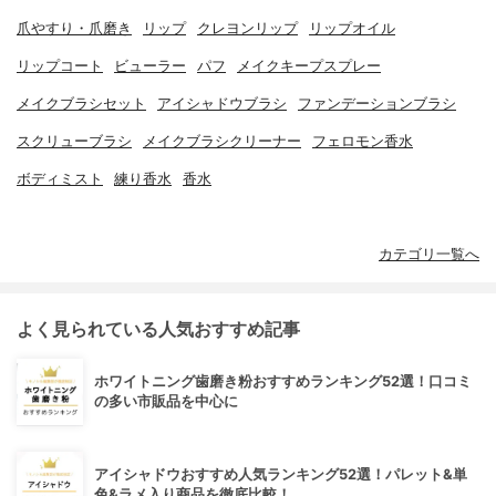
爪やすり・爪磨き
リップ
クレヨンリップ
リップオイル
リップコート
ビューラー
パフ
メイクキープスプレー
メイクブラシセット
アイシャドウブラシ
ファンデーションブラシ
スクリューブラシ
メイクブラシクリーナー
フェロモン香水
ボディミスト
練り香水
香水
カテゴリ一覧へ
よく見られている人気おすすめ記事
ホワイトニング歯磨き粉おすすめランキング52選！口コミ
の多い市販品を中心に
アイシャドウおすすめ人気ランキング52選！パレット&単
色&ラメ入り商品を徹底比較！